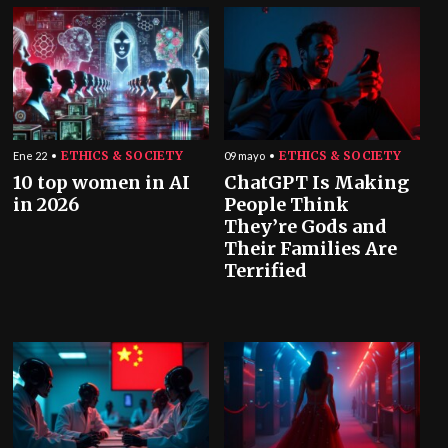
ETHICS & SOCIETY
ETHICS & SOCIETY
Ene 22
09 mayo
10 top women in AI
ChatGPT Is Making
in 2026
People Think
They’re Gods and
Their Families Are
Terrified