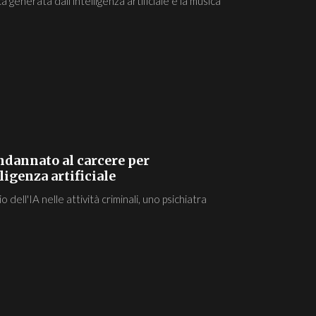
ica generata dall'intelligenza artificiale e la musica
ndannato al carcere per
igenza artificiale
dell'IA nelle attività criminali, uno psichiatra