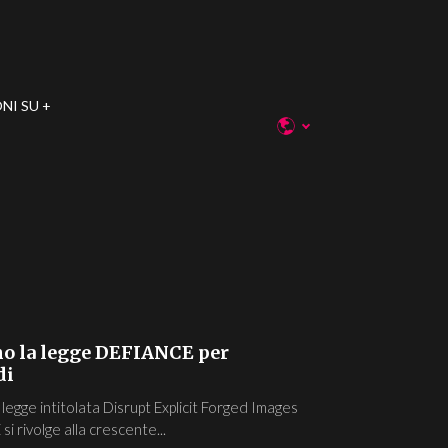
NI SU
ono la legge DEFIANCE per
di
legge intitolata Disrupt Explicit Forged Images
rivolge alla crescente...