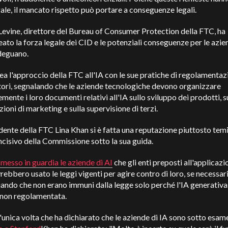
ale, il mancato rispetto può portare a conseguenze legali.
evine, direttore del Bureau of Consumer Protection della FTC, ha
eato la forza legale dei CID e le potenziali conseguenze per le azi
deguano.
nea l'approccio della FTC all'IA con le sue pratiche di regolamentaz
ttori, segnalando che le aziende tecnologiche devono organizzare
emente i loro documenti relativi all'IA sullo sviluppo dei prodotti, s
zioni di marketing e sulla supervisione di terzi.
dente della FTC Lina Khan si è fatta una reputazione piuttosto temi
 incisivo della Commissione sotto la sua guida.
messo in guardia le aziende di AI
che gli enti preposti all'applicazi
rebbero usato le leggi vigenti per agire contro di loro, se necessari
ando che non erano immuni dalla legge solo perché l'IA generativa
 non regolamentata.
l'unica volta che ha dichiarato che le aziende di IA sono sotto esam