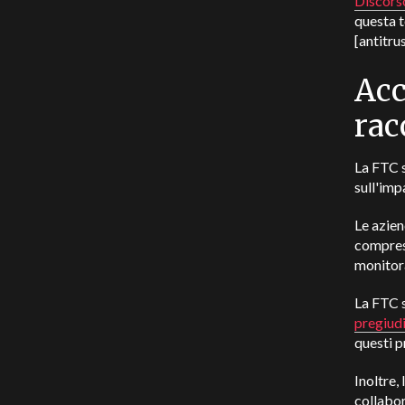
Discors
questa t
[antitrus
Acc
rac
La FTC s
sull'imp
Le azie
compresi 
monitor
La FTC s
pregiud
questi p
Inoltre,
collabor