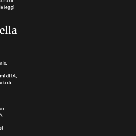
turo di
le leggi
ella
ale.
i di IA,
rti di
vo
IA.
si