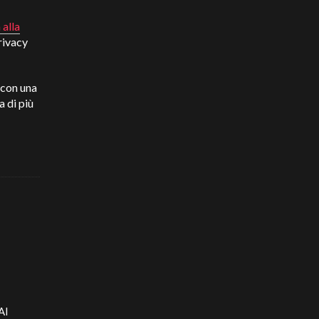
 alla
rivacy
 con una
 di più
AI