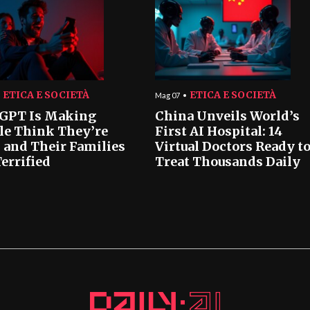
ETICA E SOCIETÀ
ETICA E SOCIETÀ
Mag 07
GPT Is Making
China Unveils World’s
le Think They’re
First AI Hospital: 14
 and Their Families
Virtual Doctors Ready t
errified
Treat Thousands Daily