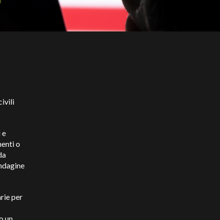
ivili
 e
menti o
da
'indagine
arie per
o un