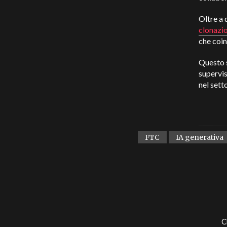
Oltre a 
clonazio
che coin
Questo s
supervis
nel sett
FTC
IA generativa
C