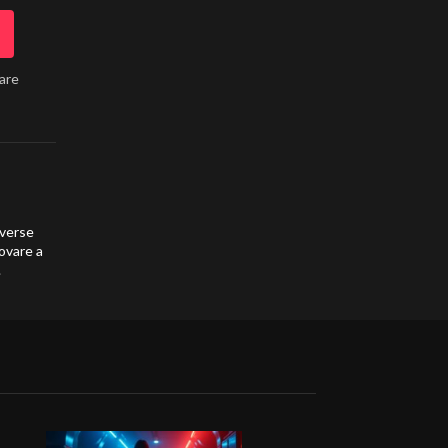
lare
iverse
rovare a
.