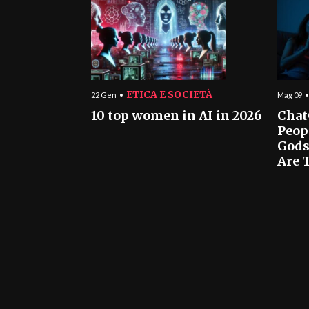
ETICA E SOCIETÀ
22 Gen
Mag 09
10 top women in AI in 2026
Chat
Peop
Gods
Are T