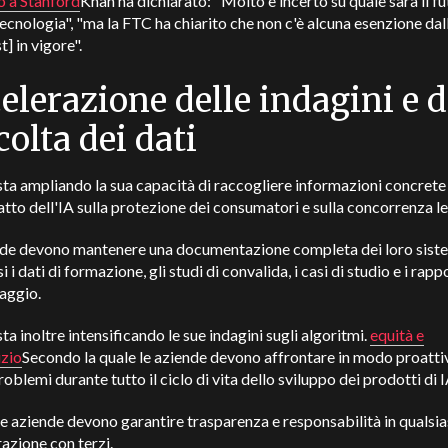
o a Stanford
Khan ha dichiarato: "Molto è incerto su quale sarà il fu
ecnologia", "ma la FTC ha chiarito che non c'è alcuna esenzione dal
t] in vigore".
elerazione delle indagini e d
colta dei dati
ta ampliando la sua capacità di raccogliere informazioni concrete
atto dell'IA sulla protezione dei consumatori e sulla concorrenza le
nde devono mantenere una documentazione completa dei loro sistem
i dati di formazione, gli studi di convalida, i casi di studio e i rappo
aggio.
ta inoltre intensificando le sue indagini sugli algoritmi.
equità e
izio
Secondo la quale le aziende devono affrontare in modo proatti
roblemi durante tutto il ciclo di vita dello sviluppo dei prodotti di 
 le aziende devono garantire trasparenza e responsabilità in qualsia
azione con terzi.