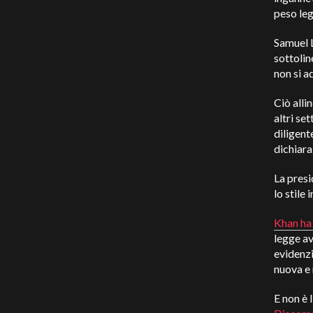
peso leg
Samuel L
sottolin
non si a
Ciò alli
altri se
diligent
dichiara
La presi
lo stile
Khan ha 
legge av
evidenzi
nuova e
E non è 