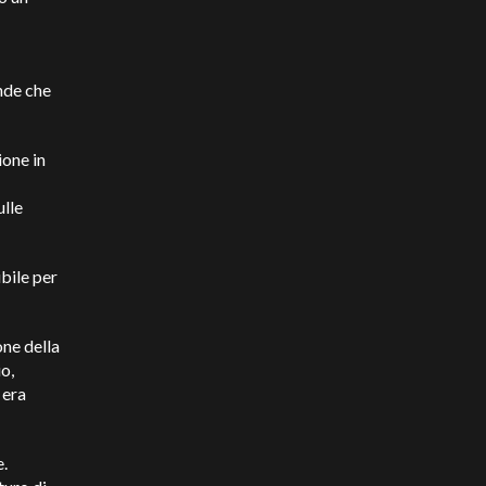
ende che
ione in
ulle
bile per
one della
o,
 era
e.