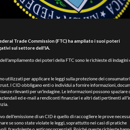
ederal Trade Commission (FTC) ha ampliato i suoi poteri
ativi sul settore dell'IA.
o dell'ampliamento dei poteri della FTC sono le richieste di indagini c
no utilizzati per applicare le leggi sulla protezione dei consumatori
itrust. I CID obbligano enti o individui a fornire informazioni, docu
ianze rilevanti per un'indagine. Le informazioni possono spaziare 
 aziendali ed e-mail a rendiconti finanziari e altri dati pertinenti all
nzia.
ivo dell'emissione di un CID è quello di raccogliere le prove necess
are se sono state violate le leggi, soprattutto nei casi di pratiche
oli, fraudolente o anticoncorrenziali. Poiché queste richieste hann