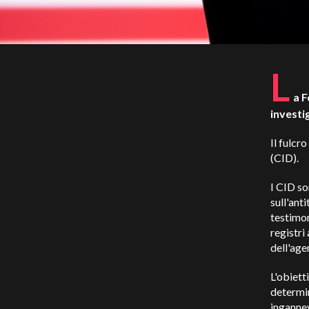
L
a F
investig
Il fulcr
(CID).
I CID so
sull'ant
testimon
registri
dell'age
L'obiett
determin
ingannev