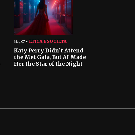
ETICA E SOCIETÀ
Mag 07
Katy Perry Didn’t Attend
the Met Gala, But AI Made
o
Her the Star of the Night