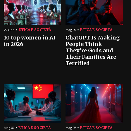
ETICA E SOCIETÀ
ETICA E SOCIETÀ
22 Gen
Mag 09
10 top women in AI
ChatGPT Is Making
in 2026
People Think
They’re Gods and
Their Families Are
Terrified
ETICA E SOCIETÀ
ETICA E SOCIETÀ
Mag 07
Mag 07