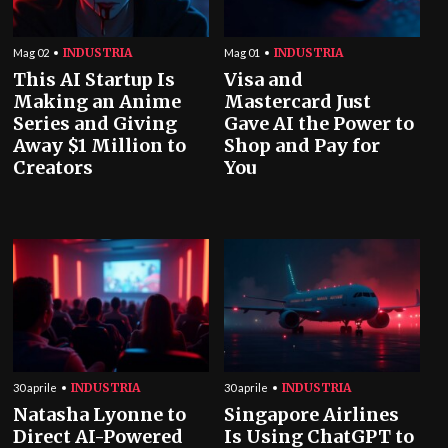
INDUSTRIA
INDUSTRIA
Mag 02
Mag 01
This AI Startup Is
Visa and
Making an Anime
Mastercard Just
Series and Giving
Gave AI the Power to
Away $1 Million to
Shop and Pay for
Creators
You
INDUSTRIA
INDUSTRIA
30 aprile
30 aprile
Natasha Lyonne to
Singapore Airlines
Direct AI-Powered
Is Using ChatGPT to