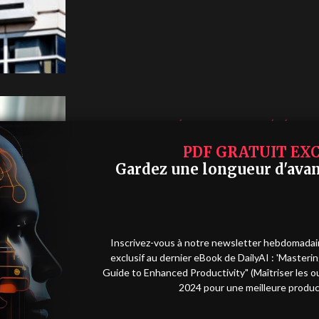
ÉTHIQUE ET SOCIÉTÉ
14 septembre 2023
Le gouvernement singapourien équi
PDF GRATUIT EXC
d'intelligence artificielle
Gardez une longueur d'avan
Singapour équipe les pompiers de lunettes intellige
5G. Le programme pilote de deux ans s'appuiera sur l
Inscrivez-vous à notre newsletter hebdomadai
exclusif au dernier eBook de DailyAI : 'Masteri
Guide to Enhanced Productivity" (Maîtriser les out
2024 pour une meilleure product