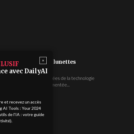
×
pe les pompiers de lunettes
LUSIF
ce avec DailyAI
ntes intégrées à l'IA et dotées de la technologie
a 5G, l'IA et la réalité augmentée...
re et recevez un accès
ng AI Tools : Your 2024
ils de l'IA : votre guide
ivité).