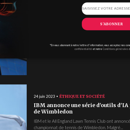
EMPLOIS
20 août 2023
IBM publie une nouvelle étude sur l'
travail
S'ABONNER
Selon une récente étude d'IBM, pas moins de 40% 
besoin de se recycler ou d'améliorer leurs compéte
*En vous abonnant à notre lettre d'information, vous acceptez nos cond
confidentialité
et notre
Conditions générales d
ÉTHIQUE ET SOCIÉTÉ
24 juin 2023
IBM annonce une série d'outils d'IA
de Wimbledon
IBM et le All England Lawn Tennis Club ont annoncé 
championnat de tennis de Wimbledon. Malgré...