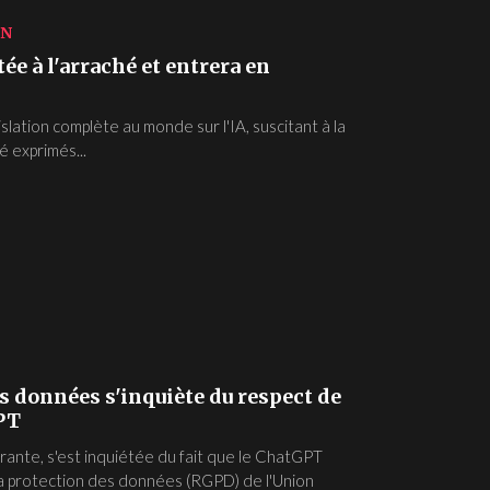
ON
tée à l'arraché et entrera en
lation complète au monde sur l'IA, suscitant à la
 exprimés...
es données s'inquiète du respect de
GPT
rante, s'est inquiétée du fait que le ChatGPT
 la protection des données (RGPD) de l'Union