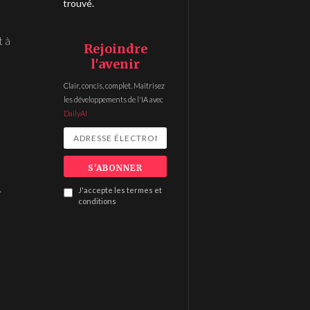
trouvé.
t à
Rejoindre
l'avenir
Clair, concis, complet. Maîtrisez
les développements de l'IA avec
DailyAI
.
J'accepte les termes et
conditions