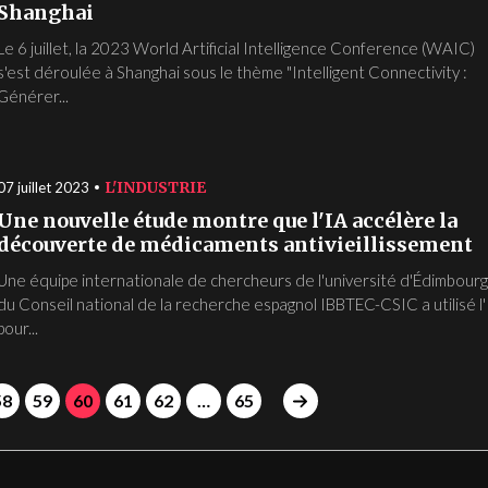
Shanghai
Le 6 juillet, la 2023 World Artificial Intelligence Conference (WAIC)
s'est déroulée à Shanghai sous le thème "Intelligent Connectivity :
Générer...
L'INDUSTRIE
07 juillet 2023
Une nouvelle étude montre que l'IA accélère la
découverte de médicaments antivieillissement
Une équipe internationale de chercheurs de l'université d'Édimbourg
du Conseil national de la recherche espagnol IBBTEC-CSIC a utilisé l
pour...
58
59
60
61
62
…
65