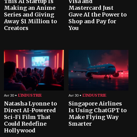
This AI Startup Is
Visa and
Making an Anime
Mastercard Just
Series and Giving
Gave AI the Power to
Away $1 Million to
Shop and Pay for
Creators
You
L'INDUSTRIE
L'INDUSTRIE
Avr 30
Avr 30
Natasha Lyonne to
Singapore Airlines
Direct AI-Powered
Is Using ChatGPT to
Sci-Fi Film That
Make Flying Way
Could Redefine
Smarter
Hollywood