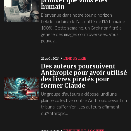
prouver que vous êtes
humain
Bienvenue dans notre tour d'horizon
hebdomadaire de l'actualité de l'IA humaine
100%. Cette semaine, un Grok non filtré a
généré des images controversées. Vous
pouvez...
L'INDUSTRIE
21 août 2024
Des auteurs poursuivent
Anthropic pour avoir utilisé
des livres piratés pour
former Claude
Un groupe d'auteurs a déposé lundi une
plainte collective contre Anthropic devant un
tribunal californien. Les auteurs affirment
qu'Anthropic...
ÉTHIQUE ET SOCIÉTÉ
20 août 2024