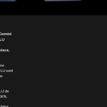
 Gemini
MLU
e
place,
une
MLU sont
as
MLU de
,06%.
nchère