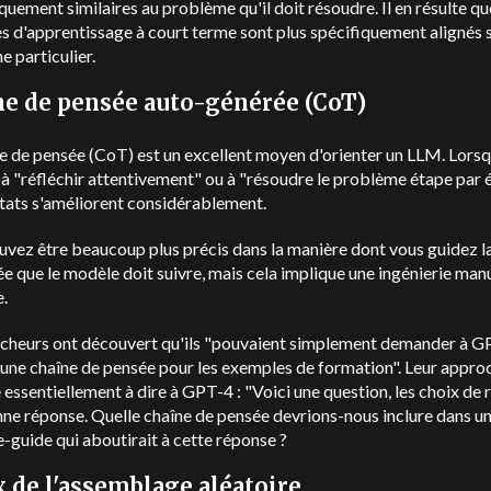
uement similaires au problème qu'il doit résoudre. Il en résulte qu
 d'apprentissage à court terme sont plus spécifiquement alignés 
 particulier.
e de pensée auto-générée (CoT)
e de pensée (CoT) est un excellent moyen d'orienter un LLM. Lors
z à "réfléchir attentivement" ou à "résoudre le problème étape par 
ltats s'améliorent considérablement.
vez être beaucoup plus précis dans la manière dont vous guidez l
e que le modèle doit suivre, mais cela implique une ingénierie man
.
rcheurs ont découvert qu'ils "pouvaient simplement demander à G
une chaîne de pensée pour les exemples de formation". Leur appro
 essentiellement à dire à GPT-4 : "Voici une question, les choix de
nne réponse. Quelle chaîne de pensée devrions-nous inclure dans u
guide qui aboutirait à cette réponse ?
 de l'assemblage aléatoire