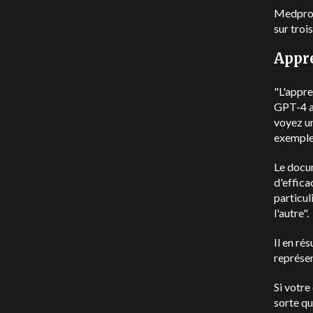
Medpromp
sur troi
Appr
"L'appre
GPT-4 a
voyez un
exemples
Le docu
d'effica
particul
l'autre".
Il en ré
représen
Si votre
sorte qu