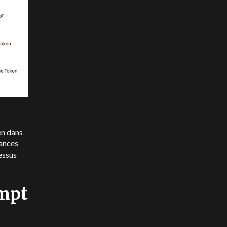
en dans
mances
essus
mpt