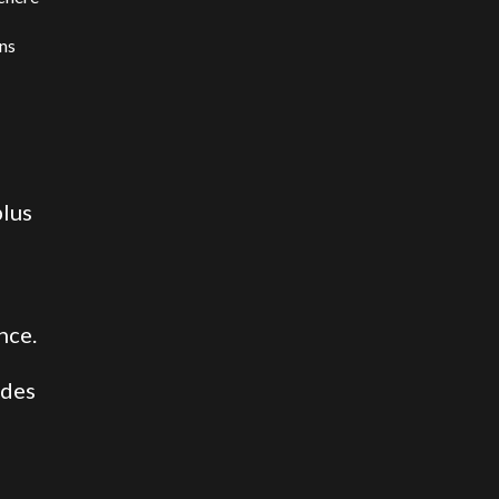
ens
plus
nce.
 des