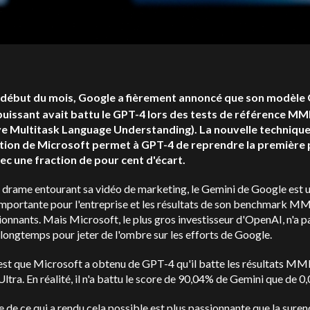
 début du mois, Google a fièrement annoncé que son modèle
 puissant avait battu le GPT-4 lors des tests de référence M
e Multitask Language Understanding). La nouvelle techniqu
ation de Microsoft permet à GPT-4 de reprendre la première 
ec une fraction de pour cent d'écart.
 drame entourant sa vidéo de marketing, le Gemini de Google est 
importante pour l'entreprise et les résultats de son benchmark M
onnants. Mais Microsoft, le plus gros investisseur d'OpenAI, n'a p
longtemps pour jeter de l'ombre sur les efforts de Google.
 est que Microsoft a obtenu de GPT-4 qu'il batte les résultats M
ltra. En réalité, il n'a battu le score de 90,04% de Gemini que de 0
re de ce qui a rendu cela possible est plus passionnante que la sure