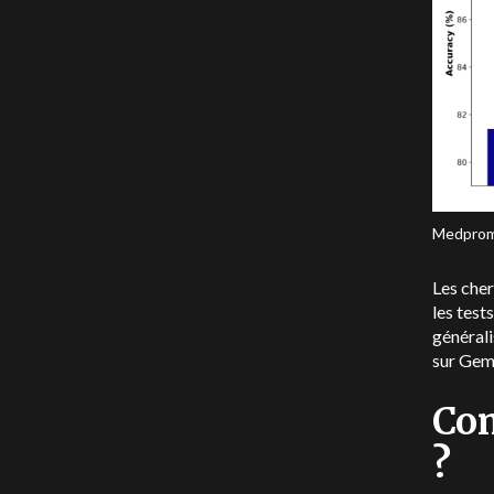
Medpromp
Les che
les test
générali
sur Gem
Co
?