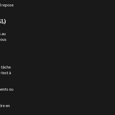
l repose
SL)
s au
vous
e tâche
 test à
nents ou
ire en