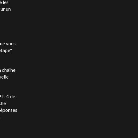
e les
sur un
que vous
étape",
a chaîne
uelle
PT-4 de
che
 réponses
n