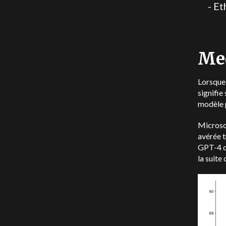
- E
Me
Lorsque 
signifie
modèle p
Microsof
avérée t
GPT-4 de
la suit