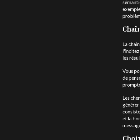
sémantiq
exemples
problème
Chaîn
La chaîn
l'incite
les résu
Vous pou
de pensé
prompte
Les che
générer 
consiste
et la bo
message-
Choix