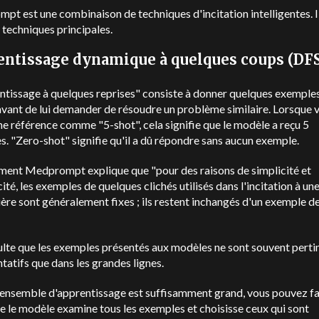
t est une combinaison de techniques d'incitation intelligentes. I
s techniques principales.
entissage dynamique à quelques coups (DF
ntissage à quelques reprises" consiste à donner quelques exemple
vant de lui demander de résoudre un problème similaire. Lorsque 
e référence comme "5-shot", cela signifie que le modèle a reçu 5
. "Zero-shot" signifie qu'il a dû répondre sans aucun exemple.
ment Medprompt explique que "pour des raisons de simplicité et
cité, les exemples de quelques clichés utilisés dans l'incitation à un
ière sont généralement fixes ; ils restent inchangés d'un exemple de
sulte que les exemples présentés aux modèles ne sont souvent perti
tatifs que dans les grandes lignes.
 ensemble d'apprentissage est suffisamment grand, vous pouvez fa
e le modèle examine tous les exemples et choisisse ceux qui sont