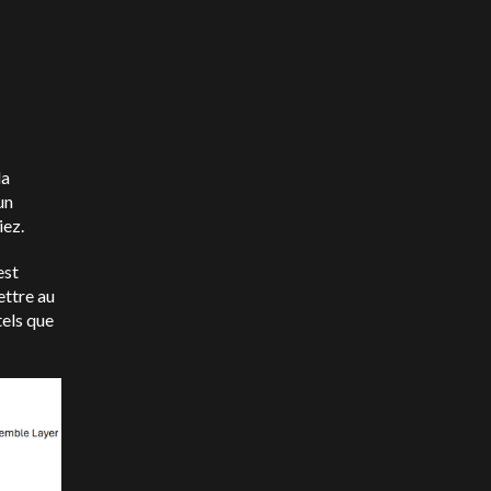
la
un
iez.
est
ettre au
tels que