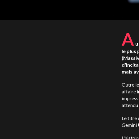
A
u
le plus
(Massiv
d'incit
mais av
Outre le
affaire 
impressi
attendu 
Le titre
Gemini U
L'histoi