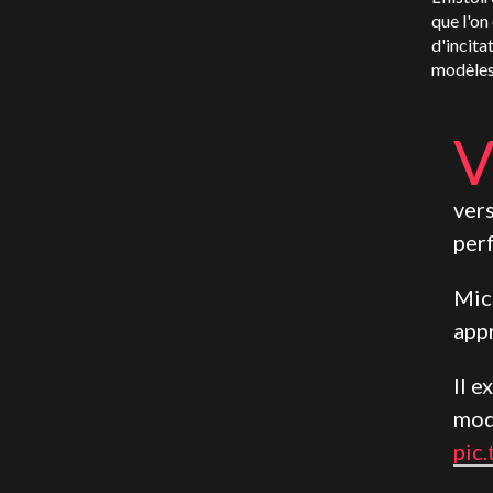
que l'on
d'incita
modèles
vers
per
Mic
app
Il 
mod
pic