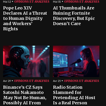
OPINIONS ET ANALYSES
OPINIONS ET ANALYSES
Mai 12
Mai 01
Pope Leo XIV
AI Thumbnails Are
Declares AI a Threat
Ruining Fortnite
to Human Dignity
Discovery, But Epic
and Workers’
Doesn’t Care
Rights
OPINIONS ET ANALYSES
OPINIONS ET ANALYSES
Avr 29
Avr 25
Binance’s CZ Says
Radio Station
Satoshi Nakamoto
Slammed for
May Not Be Human,
Pretending AI Host
Possibly AI From
Is a Real Person