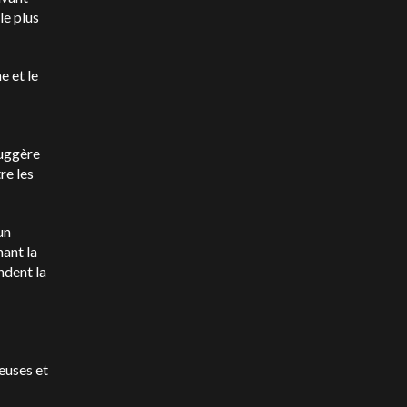
le plus
e et le
suggère
re les
un
nant la
ndent la
ieuses et