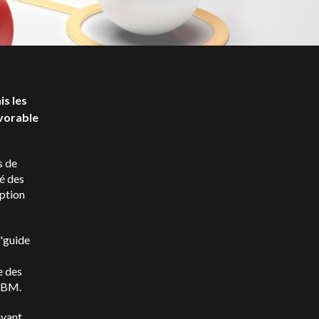
is les
avorable
s de
té des
option
 "guide
s
e des
 IBM.
uvant