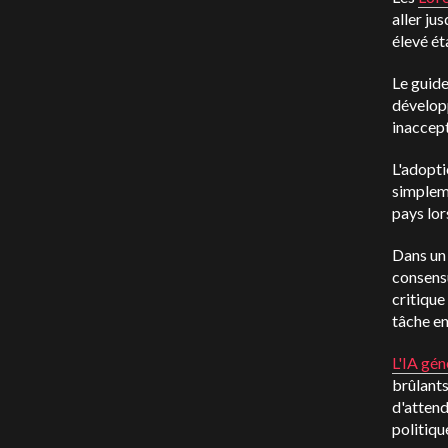
aller ju
élevé ét
Le guide
développ
inaccep
L'adopti
simpleme
pays lor
Dans un 
consensu
critique
tâche en
L'IA gén
brûlants
d'attendr
politiqu