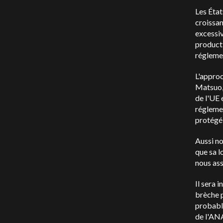
Les Éta
croissan
excessiv
producti
réglemen
L'approc
Matsuo, 
de l'UE 
réglemen
protégé 
Aussi no
que sa l
nous ass
Il sera 
brèche p
probabl
de l'ANA