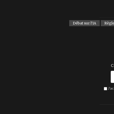
Débat sur l'IA
Règl
C
J'a