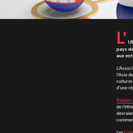
L'
UE
pays de
aux ent
L'Associ
l'Asie d
cultures
d'une ré
Reuters
de l'éth
devraien
comment
Les
Loi 