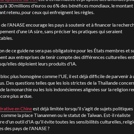
squ'à 30 millions d'euros ou 6% des bénéfices mondiaux, le montant 
ant retenu, pour ceux qui enfreignent les règles.
 de l'ANASE encourage les pays à soutenir et à financer la recherch
ement d'une IA sûre, sans préciser les pratiques qui seraient
tables.
on de ce guide ne sera pas obligatoire pour les États membres et 
nt aux entreprises de tenir compte des différences culturelles ent
squ'elles déploient leurs produits d'IA.
bloc plus homogène comme l'UE, il est déjà difficile de parvenir à 
s. Des questions telles que les lois strictes de la Thaïlande concer
 de la monarchie ou les lois indonésiennes alignées sur la religion re
core plus ardue.
érative en Chine
est déjà limitée lorsqu'il s'agit de sujets politiques
 comme la place Tiananmen ou le statut de Taïwan. Est-il réaliste
e d'un outil d'IA qu'il évite toutes les sensibilités culturelles, relig
es des pays de l'ANASE ?