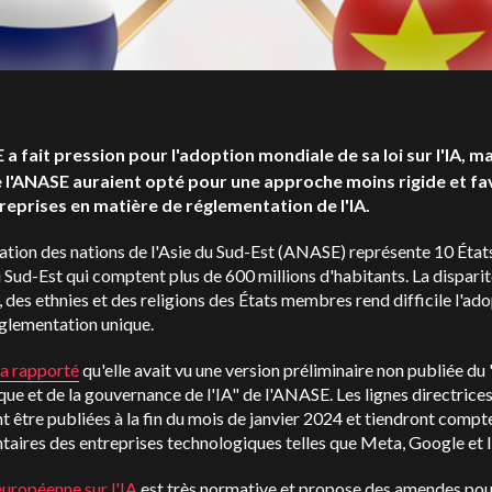
 a fait pression pour l'adoption mondiale de sa loi sur l'IA, ma
 l'ANASE auraient opté pour une approche moins rigide et f
reprises en matière de réglementation de l'IA.
ation des nations de l'Asie du Sud-Est (ANASE) représente 10 État
u Sud-Est qui comptent plus de 600 millions d'habitants. La dispari
, des ethnies et des religions des États membres rend difficile l'ad
glementation unique.
 a rapporté
qu'elle avait vu une version préliminaire non publiée du
ique et de la gouvernance de l'IA" de l'ANASE. Les lignes directrice
t être publiées à la fin du mois de janvier 2024 et tiendront compt
aires des entreprises technologiques telles que Meta, Google et
européenne sur l'IA
est très normative et propose des amendes po