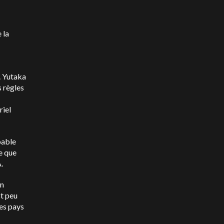
 la
. Yutaka
s règles
riel
bable
e que
.
en
st peu
es pays