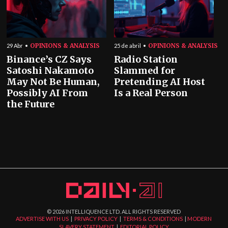
OPINIONS & ANALYSIS
OPINIONS & ANALYSIS
29 Abr
25 de abril
Binance’s CZ Says
Radio Station
Satoshi Nakamoto
Slammed for
May Not Be Human,
Pretending AI Host
Possibly AI From
Is a Real Person
the Future
©
2026
INTELLIQUENCE LTD. ALL RIGHTS RESERVED
ADVERTISE WITH US
|
PRIVACY POLICY
|
TERMS & CONDITIONS
|
MODERN
SLAVERY STATEMENT
|
EDITORIAL POLICY