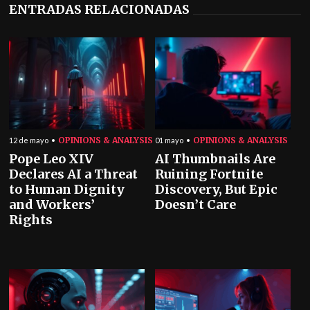
ENTRADAS RELACIONADAS
OPINIONS & ANALYSIS
OPINIONS & ANALYSIS
12 de mayo
01 mayo
Pope Leo XIV
AI Thumbnails Are
Declares AI a Threat
Ruining Fortnite
to Human Dignity
Discovery, But Epic
and Workers’
Doesn’t Care
Rights