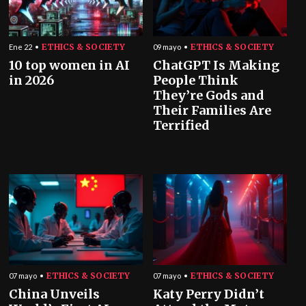
ETHICS & SOCIETY
ETHICS & SOCIETY
Ene 22
09 mayo
10 top women in AI
ChatGPT Is Making
in 2026
People Think
They’re Gods and
Their Families Are
Terrified
ETHICS & SOCIETY
ETHICS & SOCIETY
07 mayo
07 mayo
China Unveils
Katy Perry Didn’t