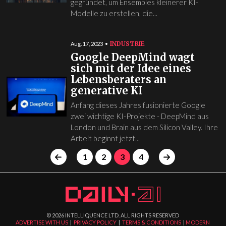
gegründet, um Ensembles kleinerer KI-
Modelle zu erstellen, die...
INDUSTRIE
Aug. 17, 2023
Google DeepMind wagt
sich mit der Idee eines
Lebensberaters an
generative KI
Anfang dieses Jahres fusionierte Google
zwei wichtige KI-Projekte - DeepMind aus
London und Brain aus dem Silicon Valley. Ihre
Arbeit beginnt jetzt...
1
2
3
4
©
2026
INTELLIQUENCE LTD. ALL RIGHTS RESERVED
ADVERTISE WITH US
|
PRIVACY POLICY
|
TERMS & CONDITIONS
|
MODERN