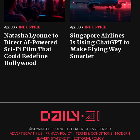
INDUSTRIE
INDUSTRIE
Apr. 30
Apr. 30
Natasha Lyonne to
Singapore Airlines
Direct AI-Powered
Is Using ChatGPT to
Sci-Fi Film That
Make Flying Way
Could Redefine
Smarter
Hollywood
©
2026
INTELLIQUENCE LTD. ALL RIGHTS RESERVED
ADVERTISE WITH US
|
PRIVACY POLICY
|
TERMS & CONDITIONS
|
MODERN
SLAVERY STATEMENT
|
EDITORIAL POLICY