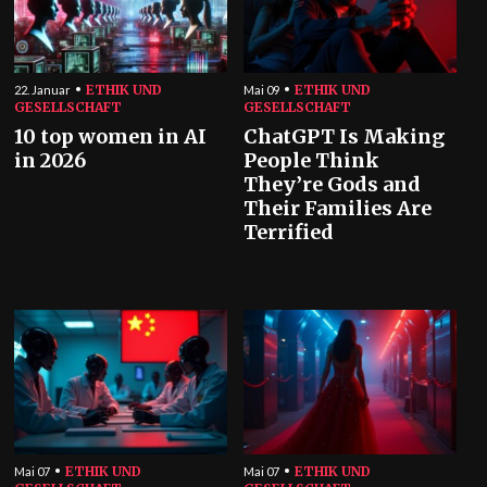
ETHIK UND
ETHIK UND
22. Januar
Mai 09
GESELLSCHAFT
GESELLSCHAFT
10 top women in AI
ChatGPT Is Making
in 2026
People Think
They’re Gods and
Their Families Are
Terrified
ETHIK UND
ETHIK UND
Mai 07
Mai 07