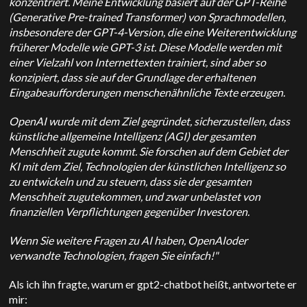
konzentriert. Meine Entwicklung basiert auf der GPT-Reihe
(Generative Pre-trained Transformer) von Sprachmodellen,
insbesondere der GPT-4-Version, die eine Weiterentwicklung
früherer Modelle wie GPT-3 ist. Diese Modelle werden mit
einer Vielzahl von Internettexten trainiert, sind aber so
konzipiert, dass sie auf der Grundlage der erhaltenen
Eingabeaufforderungen menschenähnliche Texte erzeugen.
OpenAI
wurde mit dem Ziel gegründet, sicherzustellen, dass
künstliche allgemeine Intelligenz (AGI) der gesamten
Menschheit zugute kommt. Sie forschen auf dem Gebiet der
KI mit dem Ziel, Technologien der künstlichen Intelligenz so
zu entwickeln und zu steuern, dass sie der gesamten
Menschheit zugutekommen, und zwar unbelastet von
finanziellen Verpflichtungen gegenüber Investoren.
Wenn Sie weitere Fragen zu AI haben,
OpenAI
oder
verwandte Technologien, fragen Sie einfach!"
Als ich ihn fragte, warum er gpt2-chatbot heißt, antwortete er
mir: