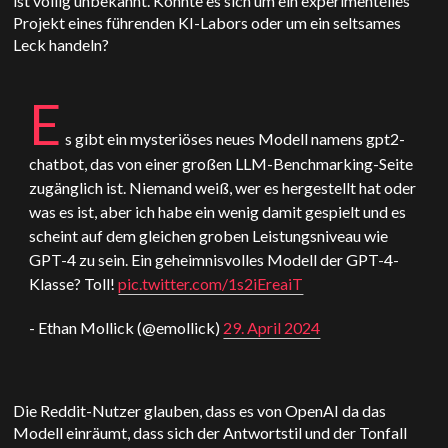
ist völlig unbekannt.
Könnte es sich um ein experimentelles
Projekt eines führenden KI-Labors oder um ein seltsames
Leck handeln?
E
s gibt ein mysteriöses neues Modell namens gpt2-
chatbot, das von einer großen LLM-Benchmarking-Seite
zugänglich ist. Niemand weiß, wer es hergestellt hat oder
was es ist, aber ich habe ein wenig damit gespielt und es
scheint auf dem gleichen groben Leistungsniveau wie
GPT-4 zu sein. Ein geheimnisvolles Modell der GPT-4-
Klasse? Toll!
pic.twitter.com/1s2iEreaiT
- Ethan Mollick (@emollick)
29. April 2024
Die Reddit-Nutzer glauben, dass es von
OpenAI
da das
Modell einräumt, dass sich der Antwortstil und der Tonfall