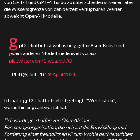
von GPT-4 und GPT-4 Turbo zu unterscheiden scheinen, aber
die Wissensgrenze von den derzeit verfügbaren Werten
abweicht
OpenAI
Modelle.
g
pt2-chatbot ist wahnsinnig gut in Ascii-Kunst und
jedem anderen Modell meilenweit voraus
pic.twitter.com/1IwEaJyU7Q
- Phil (@phill__1)
29. April 2024
Ich habe gpt2-chatbot selbst gefragt: "Wer bist du",
woraufhin er geantwortet hat:
"Ich wurde geschaffen von
OpenAI
einer
Forschungsorganisation, die sich auf die Entwicklung und
Förderung einer freundlichen KI zum Wohle der Menschheit