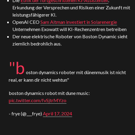
Die
Ethik der fortgeschrittenen KI-Assistenten
.
Erkundung der Versprechen und Risiken einer Zukunft mit
leistungsfähigerer KI.
OpenAI
CEO
Sam
Altman
investiert in Solarenergie
Unternehmen Exowatt will KI-Rechenzentren betreiben
Der neue elektrische Roboter von Boston Dynamic sieht
ziemlich bedrohlich aus.
"b
oston dynamics roboter mit dünenmusik ist nicht
real, er kann dir nicht wehtun"
boston dynamics robot mit dune music:
pic.twitter.com/fvSjtrMYzo
- frye (@___frye)
April 17, 2024