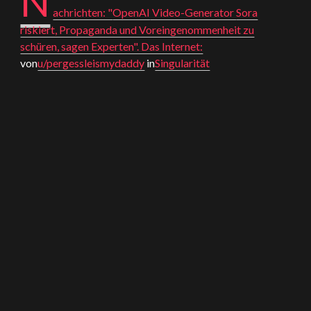
N
achrichten: "
OpenAI
Video-Generator
Sora
riskiert, Propaganda und Voreingenommenheit zu
schüren, sagen Experten". Das Internet:
von
u/pergessleismydaddy
in
Singularität