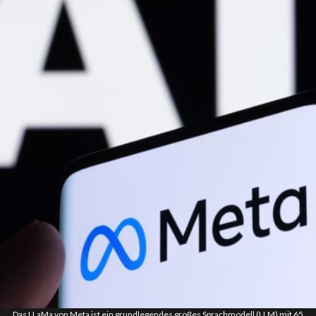
Das LLaMa von Meta ist ein grundlegendes großes Sprachmodell (LLM) mit 65