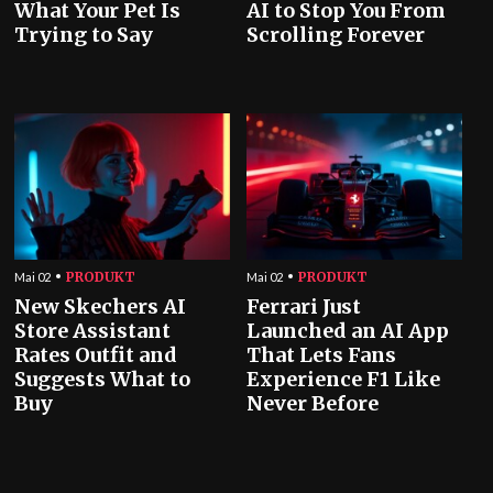
What Your Pet Is
AI to Stop You From
Trying to Say
Scrolling Forever
PRODUKT
PRODUKT
Mai 02
Mai 02
New Skechers AI
Ferrari Just
Store Assistant
Launched an AI App
Rates Outfit and
That Lets Fans
Suggests What to
Experience F1 Like
Buy
Never Before