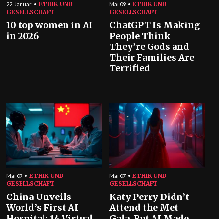
ETHIK UND
ETHIK UND
22. Januar
Mai 09
GESELLSCHAFT
GESELLSCHAFT
10 top women in AI
ChatGPT Is Making
in 2026
People Think
They’re Gods and
Their Families Are
Terrified
ETHIK UND
ETHIK UND
Mai 07
Mai 07
GESELLSCHAFT
GESELLSCHAFT
China Unveils
Katy Perry Didn’t
World’s First AI
Attend the Met
Hospital: 14 Virtual
Gala, But AI Made