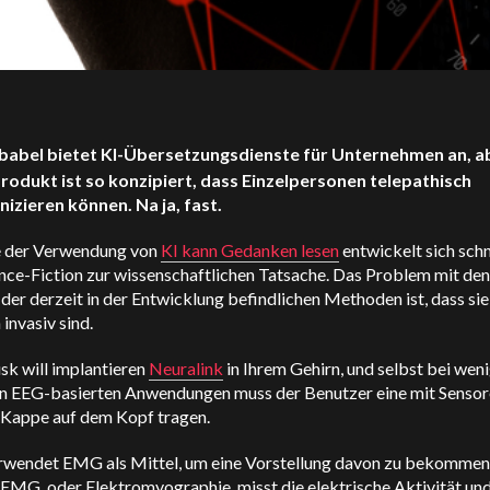
babel bietet KI-Übersetzungsdienste für Unternehmen an, ab
rodukt ist so konzipiert, dass Einzelpersonen telepathisch
zieren können. Na ja, fast.
e der Verwendung von
KI kann Gedanken lesen
entwickelt sich schn
nce-Fiction zur wissenschaftlichen Tatsache. Das Problem mit den
der derzeit in der Entwicklung befindlichen Methoden ist, dass sie
 invasiv sind.
sk will implantieren
Neuralink
in Ihrem Gehirn, und selbst bei wen
en EEG-basierten Anwendungen muss der Benutzer eine mit Senso
e Kappe auf dem Kopf tragen.
rwendet EMG als Mittel, um eine Vorstellung davon zu bekommen,
EMG, oder Elektromyographie, misst die elektrische Aktivität und