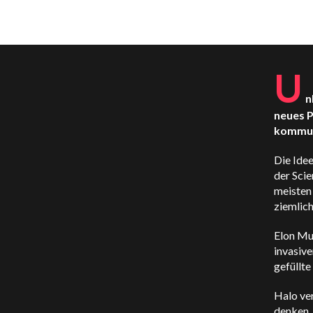
U
n
neues P
kommuni
Die Ide
der Scie
meisten 
ziemlich
Elon Mu
invasiv
gefüllt
Halo ve
denken. 