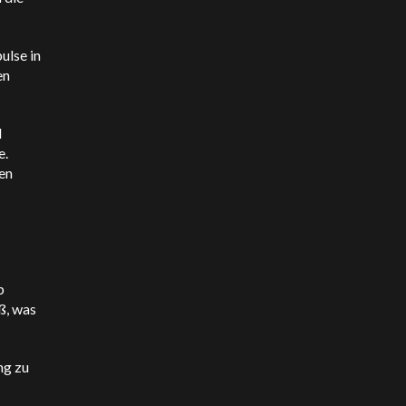
ulse in
en
d
e.
en
b
ß, was
ng zu