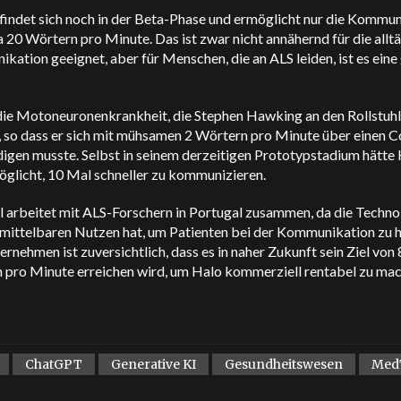
findet sich noch in der Beta-Phase und ermöglicht nur die Kommu
 20 Wörtern pro Minute. Das ist zwar nicht annähernd für die allt
ation geeignet, aber für Menschen, die an ALS leiden, ist es eine
 die Motoneuronenkrankheit, die Stephen Hawking an den Rollstuhl
e, so dass er sich mit mühsamen 2 Wörtern pro Minute über einen 
igen musste. Selbst in seinem derzeitigen Prototypstadium hätte 
öglicht, 10 Mal schneller zu kommunizieren.
 arbeitet mit ALS-Forschern in Portugal zusammen, da die Techno
nmittelbaren Nutzen hat, um Patienten bei der Kommunikation zu h
rnehmen ist zuversichtlich, dass es in naher Zukunft sein Ziel von
 pro Minute erreichen wird, um Halo kommerziell rentabel zu mac
ChatGPT
Generative KI
Gesundheitswesen
Med