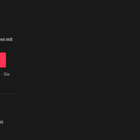
gen mit
 - Sie
it