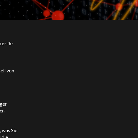
er ihr
ell von
iger
ren
 was Sie
 die