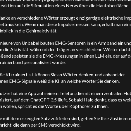
eaktion auf die Stimulation eines Nervs über die Hautoberfläche.
anke an verschiedene Wörter erzeugt einzigartige elektrische Imp
lettmuskeln. Wenn man diese Impulse messen kann, erhält man ein
inblick in die Gehirnaktivität.
enieure von Unbabel bauten EMG-Sensoren in ein Armband ein un
n die Aktivität, während der Träger an verschiedene Wörter dacht
eßend speisten sie die EMG-Messungen in einen LLM ein, der auf d
rainiert und personalisiert wurde.
ie KI trainiert ist, können Sie an Wörter denken, und anhand der
nen EMG-Signale weiß die KI, an welche Wörter Sie denken.
tzer hat eine App auf seinem Telefon, die mit einem zentralen Hu
ziert, auf dem ChatGPT 3.5 läuft. Sobald Halo denkt, dass es wei
n wollen, spricht es die Worte über Kopfhörer zu Ihnen.
e mit dem erzeugten Satz zufrieden sind, geben Sie Ihre Zustimmu
richt, die dann per SMS verschickt wird.