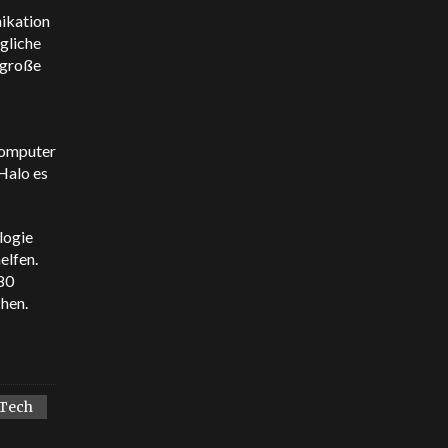
nikation
ägliche
 große
Computer
Halo es
logie
elfen.
 80
hen.
Tech