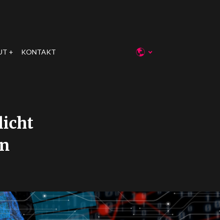
UT
KONTAKT
icht
on