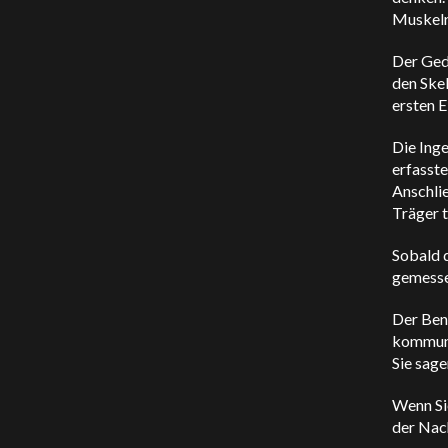
Muskelr
Der Ged
den Ske
ersten E
Die Ing
erfasste
Anschli
Träger t
Sobald d
gemesse
Der Benu
kommuni
Sie sage
Wenn Si
der Nach