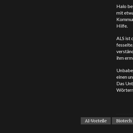
Halo be
mit etwa
Kommunik
Hilfe.
ALS ist
fesselt
verständ
ihm erm
Unbabel
einen u
Das Unte
Wörtern
AI-Vorteile
Biotech