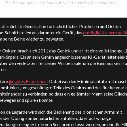
Ein Beitrag geteilt von Sarah July de Lagarde (@sjdelagarde)
t die nächste Generation fortschrittlicher Prothesen und Gehirn-
-Schnittstellen an, darunter ein Gerät, das
ermöglicht einem gel
 seine Beine wieder zu bewegen.
n Oskam brach sich 2011 das Genick und erlitt eine vollständige 
rkörpers. Ein an sein Gehirn angeschlossenes KI-Gerät leitet elek
über den verletzten Teil seiner Wirbelsäule, um die Beinmuskeln zu
ren.
itere
jüngstes Experiment
Dabei wurden Hirnimplantate mit masch
kombiniert, um geschädigte Teile des Gehirns und des Rückenmark
miteinander zu verbinden, so dass ein gelähmter Mann seine Glie
bewegen und spüren konnte.
von de Lagarde wird sich die Bedienung des bionischen Arms mit
nder Übung immer natürlicher anfühlen, da er auf winzige
ckungen reagiert, die von Sensoren erfasst werden, um ihr die Fä