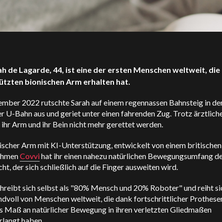
ah de Lagarde, 44, ist eine der ersten Menschen weltweit, die
ützten bionischen Arm erhalten hat.
ember 2022 rutschte Sarah auf einem regennassen Bahnsteig in de
 U-Bahn aus und geriet unter einen fahrenden Zug. Trotz ärztliche
ihr Arm und ihr Bein nicht mehr gerettet werden.
ischer Arm mit KI-Unterstützung, entwickelt von einem britischen
ehmen
Covvi
hat ihr einen nahezu natürlichen Bewegungsumfang d
ht, der sich schließlich auf die Finger ausweiten wird.
hreibt sich selbst als "80% Mensch und 20% Roboter" und reiht sic
dvoll von Menschen weltweit, die dank fortschrittlicher Prothese
s Maß an natürlicher Bewegung in ihren verletzten Gliedmaßen
rlangt haben.