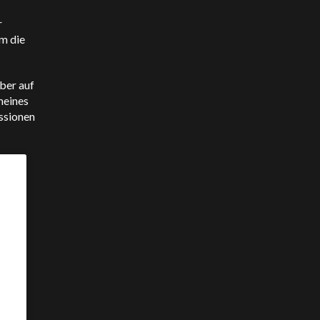
r
m die
aber auf
meines
ussionen