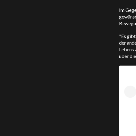
Im Gege
gewünsc
Bewegun
"Es gibt
der ande
Lebens z
über die