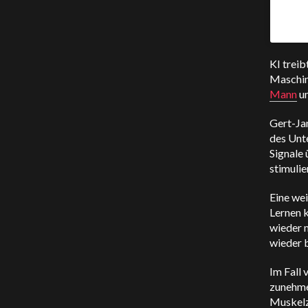
KI treib
Maschine
Mann
um
Gert-Ja
des Unte
Signale 
stimulie
Eine we
Lernen 
wieder 
wieder 
Im Fall 
zunehme
Muskelzu