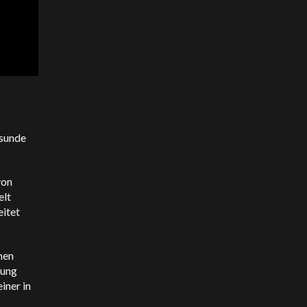
esunde
von
elt
eitet
hen
gung
iner in