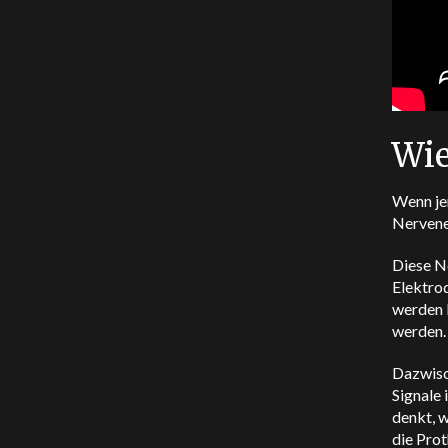
Wie
Wenn je
Nerven
Diese N
Elektro
werden 
werden
Dazwisc
Signale
denkt, 
die Pro