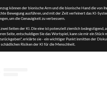
nzug können der bionische Arm und die bionische Hand die von ih
hte Bewegung ausführen, und mit der Zeit verfeinert das KI-Syste
gen, um die Genauigkeit zu verbessern.
 zwei Seiten der KI. Die eine ist potenziell ziemlich beängstigend, 
ren Seite, entschuldigen Sie das Wortspiel, kann sie mir ein Stück 
urückgeben", erklärte sie - ein wichtiger Punkt inmitten der Disk
 schädlichen Risiken der KI für die Menschheit.