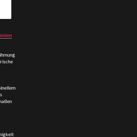
ähmten
Lähmung
trische
inellem
s
dmaßen
higkeit