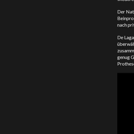
Der Nat
Beinprot
nach pri
De Laga
überwält
zusammen
genug G
Prothese