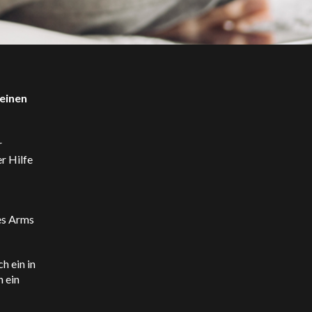
 einen
r
r Hilfe
es Arms
h ein in
n ein