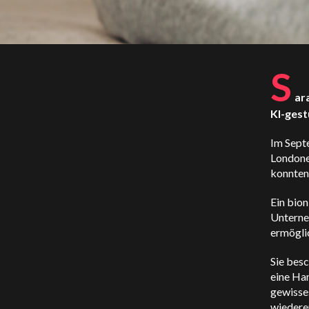
S
ar
KI-gest
Im Sept
Londoner
konnten 
Ein bion
Untern
ermöglic
Sie besc
eine Han
gewisse
wiedere