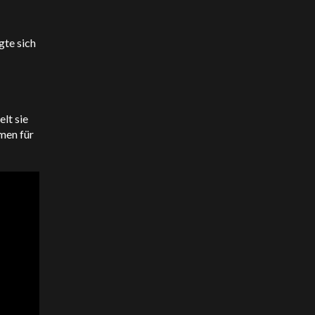
gte sich
lt sie
men für