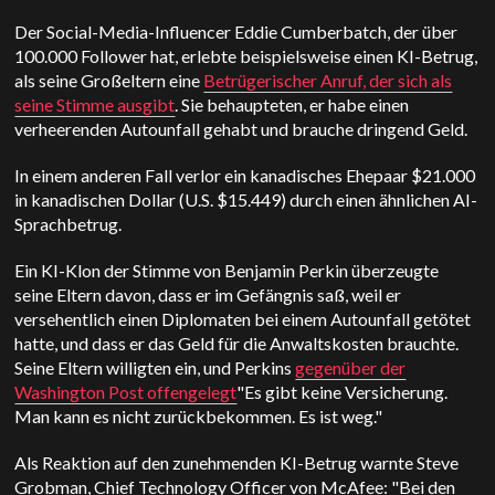
Der Social-Media-Influencer Eddie Cumberbatch, der über
100.000 Follower hat, erlebte beispielsweise einen KI-Betrug,
als seine Großeltern eine
Betrügerischer Anruf, der sich als
seine Stimme ausgibt
. Sie behaupteten, er habe einen
verheerenden Autounfall gehabt und brauche dringend Geld.
In einem anderen Fall verlor ein kanadisches Ehepaar $21.000
in kanadischen Dollar (U.S. $15.449) durch einen ähnlichen AI-
Sprachbetrug.
Ein KI-Klon der Stimme von Benjamin Perkin überzeugte
seine Eltern davon, dass er im Gefängnis saß, weil er
versehentlich einen Diplomaten bei einem Autounfall getötet
hatte, und dass er das Geld für die Anwaltskosten brauchte.
Seine Eltern willigten ein, und Perkins
gegenüber der
Washington Post offengelegt
"Es gibt keine Versicherung.
Man kann es nicht zurückbekommen. Es ist weg."
Als Reaktion auf den zunehmenden KI-Betrug warnte Steve
Grobman, Chief Technology Officer von McAfee: "Bei den