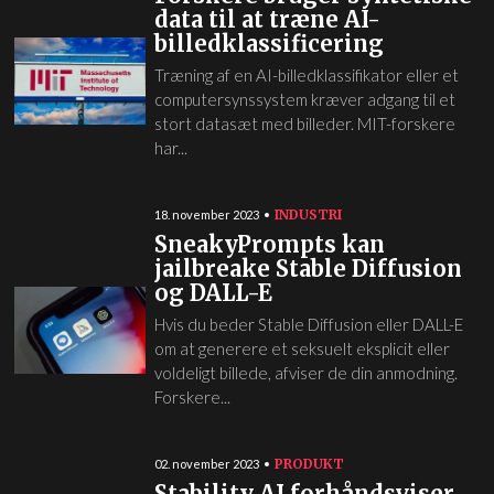
data til at træne AI-
billedklassificering
Træning af en AI-billedklassifikator eller et
computersynssystem kræver adgang til et
stort datasæt med billeder. MIT-forskere
har...
INDUSTRI
18. november 2023
SneakyPrompts kan
jailbreake Stable Diffusion
og DALL-E
Hvis du beder Stable Diffusion eller DALL-E
om at generere et seksuelt eksplicit eller
voldeligt billede, afviser de din anmodning.
Forskere...
PRODUKT
02. november 2023
Stability AI forhåndsviser