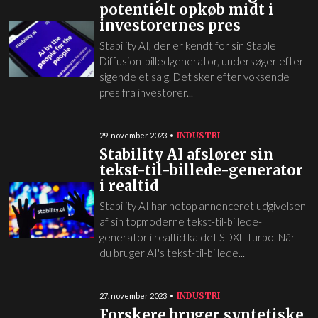
potentielt opkøb midt i
investorernes pres
Stability AI, der er kendt for sin Stable
Diffusion-billedgenerator, undersøger efter
sigende et salg. Det sker efter voksende
pres fra investorer...
INDUSTRI
29. november 2023
Stability AI afslører sin
tekst-til-billede-generator
i realtid
Stability AI har netop annonceret udgivelsen
af sin topmoderne tekst-til-billede-
generator i realtid kaldet SDXL Turbo. Når
du bruger AI's tekst-til-billede...
INDUSTRI
27. november 2023
Forskere bruger syntetiske