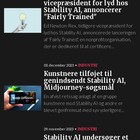
vicepræsident for lyd hos
Stability AI, annoncerer
"Fairly Trained"
Ed Newton-Rex, tidligere vicepræsident for
lyd hos Stability AI, annoncerede lanceringen
af 'Fairly Trained', en nonprofitorganisation,
der er dedikeret til at certificere...
INDUSTRI
03. december 2023
Kunstnere tilføjet til
genindsendt Stability AI,
Midjourney-søgsmål
En afvist retssag anlagt af en gruppe
kunstnere mod Stability AI og andre er
blevet genfremsat med syv yderligere...
INDUSTRI
29. november 2023
Stability AI undersøger et