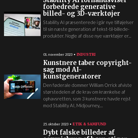
forbedrede generative
billed- og 3D-værktøjer
Stability AI præsenterede i går nye tilføjelser
til sin næste generation af tekst-til-billede-
produkter. Nogle af disse nye værktøjer er...
INDUSTRI
01. november 2023
Kunstnere taber copyright-
sag mod AI-
kunstgeneratorer
Den føderale dommer William Orrick afviste
størstedelen af de krav om krænkelse af
ophavsretten, som 3 kunstnere havde rejst
mod Stability AI, Midjourney,...
ETIK & SAMFUND
25. oktober 2023
Dybt falske billeder af