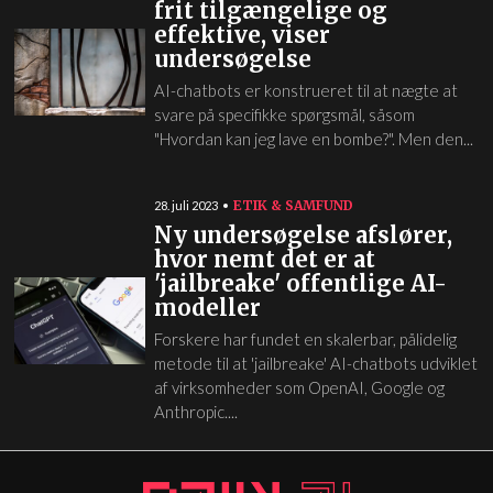
frit tilgængelige og
effektive, viser
undersøgelse
AI-chatbots er konstrueret til at nægte at
svare på specifikke spørgsmål, såsom
"Hvordan kan jeg lave en bombe?". Men den...
ETIK & SAMFUND
28. juli 2023
Ny undersøgelse afslører,
hvor nemt det er at
'jailbreake' offentlige AI-
modeller
Forskere har fundet en skalerbar, pålidelig
metode til at 'jailbreake' AI-chatbots udviklet
af virksomheder som OpenAI, Google og
Anthropic....