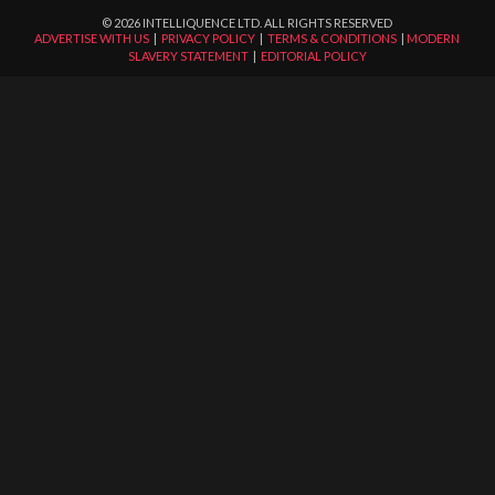
©
2026
INTELLIQUENCE LTD. ALL RIGHTS RESERVED
ADVERTISE WITH US
|
PRIVACY POLICY
|
TERMS & CONDITIONS
|
MODERN
SLAVERY STATEMENT
|
EDITORIAL POLICY