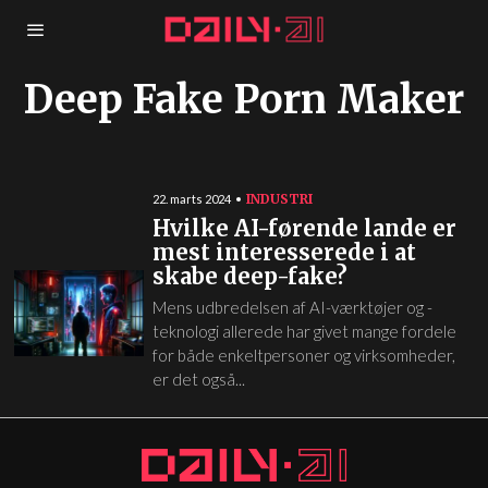
Deep Fake Porn Maker
INDUSTRI
22. marts 2024
Hvilke AI-førende lande er
mest interesserede i at
skabe deep-fake?
Mens udbredelsen af AI-værktøjer og -
teknologi allerede har givet mange fordele
for både enkeltpersoner og virksomheder,
er det også...