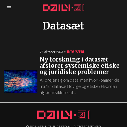
Datasæt
INDUSTRI
26. oktober 2023
Ny forskning i datasæt
afslører systemiske etiske
og juridiske problemer
AI drejer sig om data, men hvor kommer de
fra? Er datasæt lovlige og etiske? Hvordan
afgør udviklere, at...
©
2026
INTELLIQUENCE LTD. ALL RIGHTS RESERVED