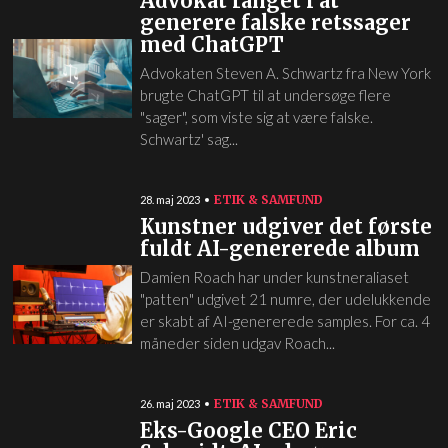
Advokat fanget i at
generere falske retssager
med ChatGPT
Advokaten Steven A. Schwartz fra New York
brugte ChatGPT til at undersøge flere
"sager", som viste sig at være falske.
Schwartz' sag...
ETIK & SAMFUND
28. maj 2023
Kunstner udgiver det første
fuldt AI-genererede album
Damien Roach har under kunstneraliaset
"patten" udgivet 21 numre, der udelukkende
er skabt af AI-genererede samples. For ca. 4
måneder siden udgav Roach...
ETIK & SAMFUND
26. maj 2023
Eks-Google CEO Eric