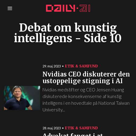
Debat om kunstig
intelligens
- Side 10
ETIK & SAMFUND
29. maj 2023
Nvidias CEO diskuterer den
ustoppelige stigning i AI
Nvidias medstifter og CEO Jensen Huang
diskuterede konsekvenserne af kunstig
intelligens i en hovedtale på National Taiwan
University...
ETIK & SAMFUND
28. maj 2023