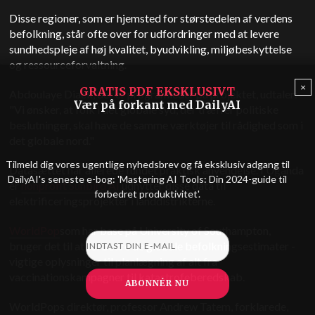
Disse regioner, som er hjemsted for størstedelen af verdens
befolkning, står ofte over for udfordringer med at levere
sundhedspleje af høj kvalitet, byudvikling, miljøbeskyttelse
og ressourceforvaltning.
×
GRATIS PDF EKSKLUSIVT
Abdoulaye Diack, der er programleder på projektet, udtaler:
Vær på forkant med DailyAI
"Vi ønsker, at folk i det globale syd, der træffer politiske
beslutninger, skal have de samme værktøjer til rådighed som i
det globale nord."
Tilmeld dig vores ugentlige nyhedsbrev og få eksklusiv adgang til
Datasættet har allerede fundet praktisk anvendelse. I Uganda
DailyAI's seneste e-bog: 'Mastering AI Tools: Din 2024-guide til
er
nonprofit Sunbird AI
udnytter disse data til
forbedret produktivitet'.
elektrificeringsprojekter i landdistrikterne.
WorldPop
som har base på University of Southampton,
bruger det til at forbedre de globale befolkningsestimater -
vigtige oplysninger til planlægning af alt fra
vaccinationskampagner til katastrofeberedskab.
ABONNÉR NU
WorldPops direktør, professor Andrew Tatem, forklarede,