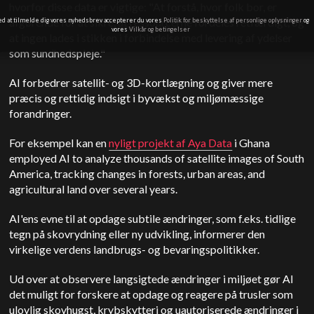
hvorfor disse data er vigtige: "At forstå, hvor folk bor, er
afgørende for at sikre, at ressourcerne fordeles retfærdigt, og
ed at tilmelde dig vores nyhedsbrev accepterer du vores
Politik for beskyttelse af personlige oplysninger
og
vores
Vilkår og betingelser
at ingen lades i stikken i forbindelse med levering af ydelser
som sundhedspleje."
AI forbedrer satellit- og 3D-kortlægning og giver mere
præcis og rettidig indsigt i byvækst og miljømæssige
forandringer.
For eksempel kan en
nyligt projekt af Aya Data
i Ghana
e
mployed AI to analyze thousands of satellite images of South
America, tracking changes in forests, urban areas, and
agricultural land over several years.
AI'ens evne til at opdage subtile ændringer, som f.eks. tidlige
tegn på skovrydning eller ny udvikling, informerer den
virkelige verdens landbrugs- og bevaringspolitikker.
Ud over at observere langsigtede ændringer i miljøet gør AI
det muligt for forskere at opdage og reagere på trusler som
ulovlig skovhugst, krybskytteri og uautoriserede ændringer i