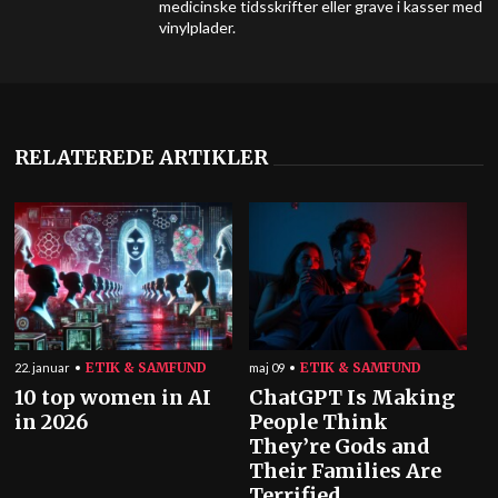
medicinske tidsskrifter eller grave i kasser med
vinylplader.
RELATEREDE ARTIKLER
ETIK & SAMFUND
ETIK & SAMFUND
22. januar
maj 09
10 top women in AI
ChatGPT Is Making
in 2026
People Think
They’re Gods and
Their Families Are
Terrified