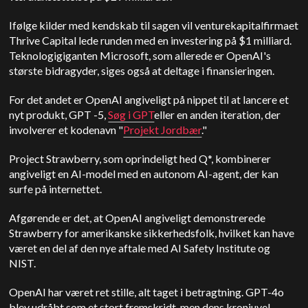
Ifølge kilder med kendskab til sagen vil venturekapitalfirmaet
Thrive Capital lede runden med en investering på $1 milliard.
Teknologigiganten Microsoft, som allerede er OpenAI's
største bidragyder, siges også at deltage i finansieringen.
For det andet er OpenAI angiveligt på nippet til at lancere et
nyt produkt, GPT -5,
Søg i GPT
eller en anden iteration, der
involverer et kodenavn "
Projekt Jordbær
."
Project Strawberry, som oprindeligt hed Q*, kombinerer
angiveligt en AI-model med en autonom AI-agent, der kan
surfe på internettet.
Afgørende er det, at OpenAI angiveligt demonstrerede
Strawberry for amerikanske sikkerhedsfolk, hvilket kan have
været en del af den nye aftale med AI Safety Institute og
NIST.
OpenAI har været ret stille, alt taget i betragtning. GPT-4o
blev udråbt som et stort fremskridt, men dens kronjuvel -