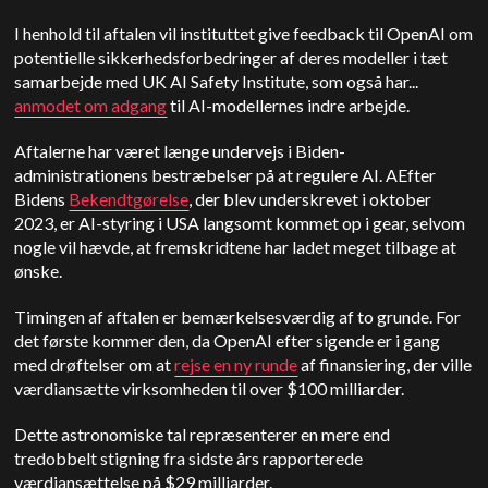
I henhold til aftalen vil instituttet give feedback til OpenAI om
potentielle sikkerhedsforbedringer af deres modeller i tæt
samarbejde med UK AI Safety Institute, som også har...
anmodet om adgang
til AI-modellernes indre arbejde.
Aftalerne har været længe undervejs i Biden-
administrationens bestræbelser på at regulere AI. A
Efter
Bidens
Bekendtgørelse
, der blev underskrevet i oktober
2023, er AI-styring i USA langsomt kommet op i gear, selvom
nogle vil hævde, at fremskridtene har ladet meget tilbage at
ønske.
Timingen af aftalen er bemærkelsesværdig af to grunde. For
det første kommer den, da OpenAI efter sigende er i gang
med drøftelser om at
rejse en ny runde
af finansiering, der ville
værdiansætte virksomheden til over $100 milliarder.
Dette astronomiske tal repræsenterer en mere end
tredobbelt stigning fra sidste års rapporterede
værdiansættelse på $29 milliarder.