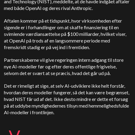
and Technology (NIST), meddelte, at de havde indgået aftaler
med både OpenAI og deres rival Anthropic.
Aftalen kommer på et tidspunkt, hvor virksomheden efter
sigende er i forhandlinger om at skaffe finansiering til en
svimlende værdiansættelse på $100 milliarder, hvilket viser,
at OpenAI på trods af en langsommere periode med
fremskridt stadig er på vej ind i fremtiden.
Partnerskaberne vil give regeringen intern adgang til store
nye AI-modeller før og efter deres offentlige frigivelse,
selvom det er svært at se præcis, hvad det går ud på.
Det er rimeligt at sige, at selv AI-udviklere ikke helt forstår,
hvordan deres modeller fungerer, så det kan være begrænset,
hvad NIST får ud af det. Ikke desto mindre er dette et forsøg
på at uddybe myndighedernes tilsyn med hemmelighedsfulde
AI-modeller i frontlinjen.