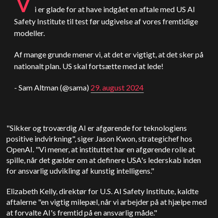
V
i er glade for at have indgået en aftale med
US
AI
Safety Institute til test før udgivelse af vores fremtidige
modeller.
Af mange grunde mener vi, at det er vigtigt, at det sker på
nationalt plan.
US
skal fortsætte med at lede!
- Sam
Altman
(@sama)
29. august 2024
"Sikker og troværdig AI er afgørende for teknologiens
positive indvirkning", siger Jason Kwon, strategichef hos
OpenAI. "Vi mener, at instituttet har en afgørende rolle at
spille, når det gælder om at definere USA's lederskab inden
for ansvarlig udvikling af kunstig intelligens."
Elizabeth Kelly, direktør for U.S. AI Safety Institute, kaldte
aftalerne "en vigtig milepæl, når vi arbejder på at hjælpe med
at forvalte AI's fremtid på en ansvarlig måde."