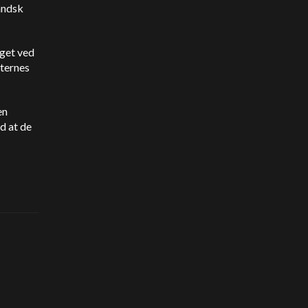
andsk
oget ved
ternes
en
d at de