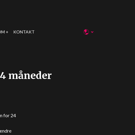
OM
KONTAKT
 24 måneder
n for 24
 ændre