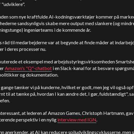
f "udviklere".
nden som nye kraftfulde AI-kodningsværktøjer kommer på markede
hederne sandsynligvis skabe mere output med slankere (og mindr
ingstunge) ingeniørteams i de kommende år.
råd til medarbejderne var at begynde at finde måder at indarbejd
r i deres processer nu.
kuterede et eksempel med arbejdsstyringsvirksomheden Smartshe
rer
Amazon
's "Q"-chatbot
i en Slack-kanal for at besvare spørgsm
 politikker og dokumentation.
ange tænker vi på kunderne, hvilket er godt, men jeg vil også op
ernt til at tænke på, hvordan I kan ændre det, I gør, fuldstændigt", s
efen.
interessant, at lederen af Amazon Games, Christoph Hartmann,
gav
erende perspektiv i en nylig
interview med IGN
.
 anerkender, at AI kan reducere spiludviklingscyklusserne, men si