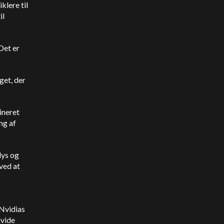
lere til
il
Det er
get, der
ineret
ng af
lys og
 ved at
Nvidias
dvide