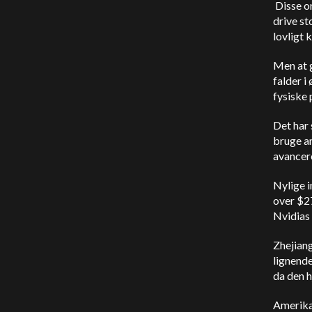
Disse o
drive s
lovligt 
Men at g
falder i
fysiske 
Det har 
bruge am
avancere
Nylige 
over $27
Nvidias 
Zhejiang
lignend
da den 
Amerika