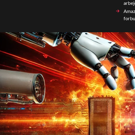
arbe
Amazo
forb