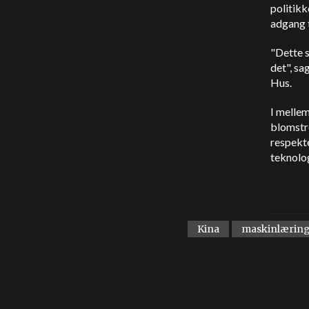
politikk
adgang t
"Dette s
det", s
Hus.
I mellem
blomstre
respekte
teknolog
Kina
maskinlærin