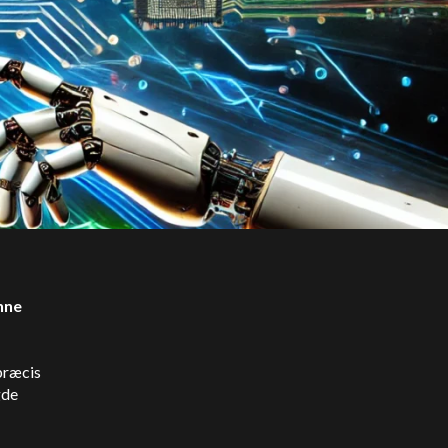
nne
 præcis
gde