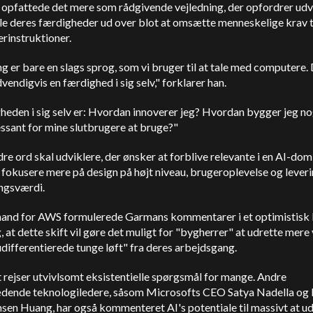
pfattede det mere som rådgivende vejledning, der opfordrer udvik
le deres færdigheder ud over blot at omsætte menneskelige krav t
rinstruktioner.
 er bare en slags sprog, som vi bruger til at tale med computere. 
vendigvis en færdighed i sig selv," forklarer han.
eden i sig selv er: Hvordan innoverer jeg? Hvordan bygger jeg no
essant for mine slutbrugere at bruge?"
e ord skal udviklere, der ønsker at forblive relevante i en AI-dom
 fokusere mere på design på højt niveau, brugeroplevelse og leveri
ingsværdi.
mand for AWS formulerede Garmans kommentarer i et optimistisk 
, at dette skift vil gøre det muligt for "bygherrer" at udrette mere
udifferentierede tunge løft" fra deres arbejdsgang.
rejser utvivlsomt eksistentielle spørgsmål for mange. Andre
dende teknologiledere, såsom Microsofts CEO Satya Nadella og 
sen Huang, har også kommenteret AI's potentiale til massivt at u