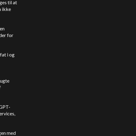
s til at
m ikke
yen
der for
fat i og
rugte
f
atGPT-
ervices,
ngen med