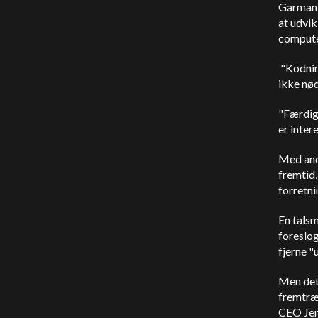
Garman o
at udvik
compute
"Kodning
ikke nød
"Færdigh
er inter
Med andr
fremtid,
forretn
En tals
foreslog
fjerne "
Men det 
fremtræ
CEO Jen