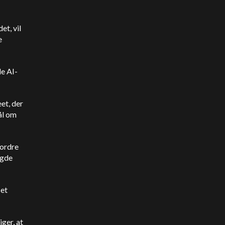
t, vil
e
e AI-
et, der
ål om
fordre
agde
 et
ger, at