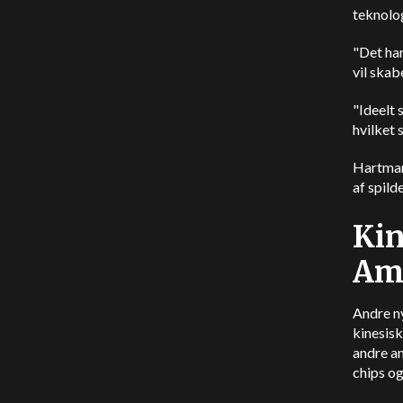
teknolog
"Det har
vil skab
"Ideelt 
hvilket 
Hartman
af spild
Kin
Ama
Andre n
kinesisk
andre am
chips og