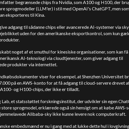
mfatter begrænsede chips fra Nvidia, som A100 og H100, der bruge
tore sprogmodeller (LLM'er) i stil med OpenAI's ChatGPT, men so
kan eksporteres til Kina.
ive adgang til sådanne chips eller avancerede AI-systemer via sk
 øjeblikket uden for den amerikanske eksportkontrol, som kun gæl
produkter.
skabt noget af et smuthul for kinesiske organisationer, som kan få 
erikansk AI-teknologi via cloudtjenester, som giver adgang til
de produkter via internettet.
indkøbsdokumenter viser for eksempel, at Shenzhen Universitet b
.000 på en AWS-konto for at få adgang til cloud-servere drevet a
A100- og H100-chips, der ikke er tilladt.
 Lab, et statsstøttet forskningsinstitut, der udvikler sin egen Ch
e store sprogmodel, erklærede også sin hensigt om at købe AWS-s
hjemmelavede Alibaba-sky ikke kunne levere nok computerkraft.
nske embedsmænd er nu i gang med at lukke dette hul i lovgivni