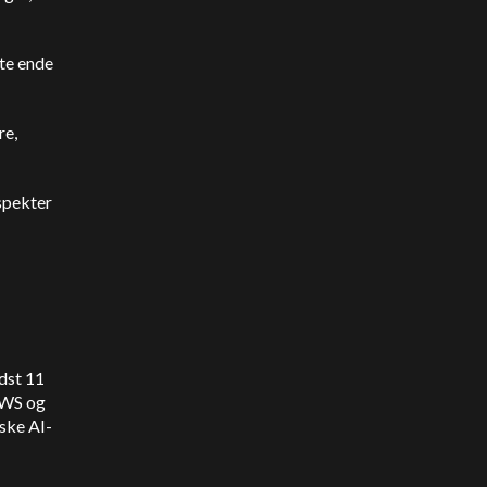
ste ende
re,
spekter
ndst 11
 AWS og
ske AI-