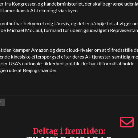
er fra Kongressen og handelsministeriet, der skal begrænse udenl
il amerikansk AI-teknologi via skyen.
muthul har bekymret mig i årevis, og det er på høje tid, at vi gør n
agde Michael McCaul, formand for udenrigsudvalget i Repræsentan
tiden kæmper Amazon og dets cloud-rivaler om at tilfredsstille d
nde kinesiske efterspørgsel efter deres AI-tjenester, samtidig me
rer USA's nationale sikkerhedspolitik, der har til formål at holde
ien ude af Beijings hænder.
g
Deltag i fremtiden