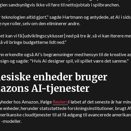
ien sandsynligvis ikke vil føre til nettojobtab i spilbranchen.
 teknologien altid gjort," sagde Hartmann og antydede, at AI i sid
e nye roller, selv om den eliminerer andre.
set kan vi få [udviklingscyklusser] ned på tre år, så vi kan iterere me
så vil bringe budgetterne lidt ned."
n erkendte også AI's begrænsninger med hensyn til de kreative a
esign og sagde: "Hvis AI designer spil, vil spillet være det samme."
esiske enheder bruger
zons AI-tjenester
yheder hos Amazon, ifølge
Reuters
I løbet af det seneste år har mi
e enheder, herunder statsstøttede forskningsinstitutioner, brugt
erikanske cloudtjenester til at få adgang til avancerede amerikan
 -modeller.