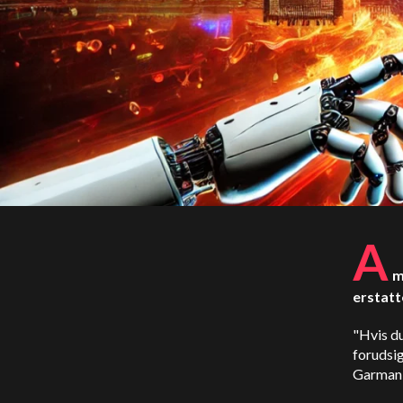
A
m
erstatt
"Hvis du
forudsig
Garman i