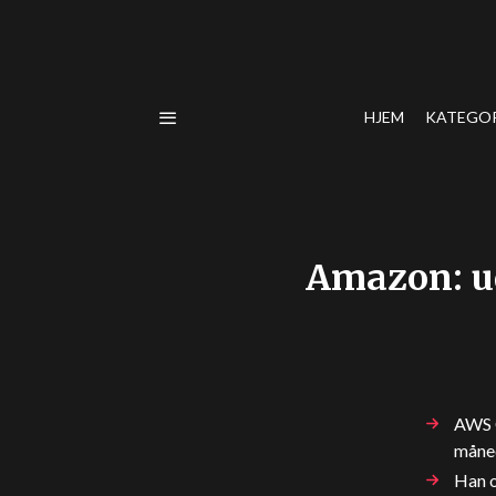
HJEM
KATEGO
Amazon: ud
AWS C
måne
Han o