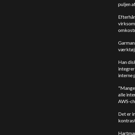
puljen a
Efterhå
virksom
omkostn
Garmans 
værktøje
Han dis
integre
interne
"Mange g
alle int
AWS-ch
Det er 
kontrast
Hartmann