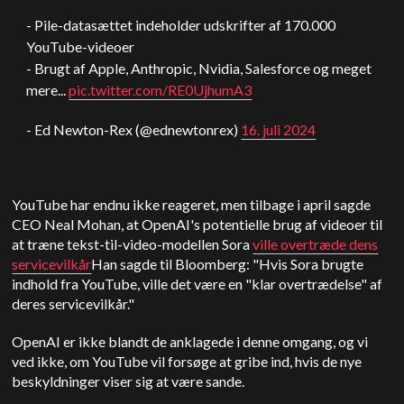
- Pile-datasættet indeholder udskrifter af 170.000
YouTube-videoer
- Brugt af
Apple
,
Anthropic
, Nvidia, Salesforce og meget
mere...
pic.twitter.com/RE0UjhumA3
- Ed Newton-Rex (@ednewtonrex)
16. juli 2024
YouTube har endnu ikke reageret, men tilbage i april sagde
CEO Neal Mohan, at OpenAI's potentielle brug af videoer til
at træne tekst-til-video-modellen Sora
ville overtræde dens
servicevilkår
Han sagde til Bloomberg: "Hvis Sora brugte
indhold fra YouTube, ville det være en "klar overtrædelse" af
deres servicevilkår."
OpenAI er ikke blandt de anklagede i denne omgang, og vi
ved ikke, om YouTube vil forsøge at gribe ind, hvis de nye
beskyldninger viser sig at være sande.