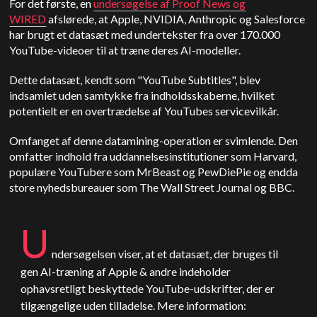
For det første, en
undersøgelse af Proof News og
WIRED
afslørede, at Apple, NVIDIA, Anthropic og Salesforce
har brugt et datasæt med undertekster fra over 170.000
YouTube-videoer til at træne deres AI-modeller.
Dette datasæt, kendt som "YouTube Subtitles", blev
indsamlet uden samtykke fra indholdsskaberne, hvilket
potentielt er en overtrædelse af YouTubes servicevilkår.
Omfanget af denne datamining-operation er svimlende. Den
omfatter indhold fra uddannelsesinstitutioner som Harvard,
populære YouTubere som MrBeast og PewDiePie og endda
store nyhedsbureauer som The Wall Street Journal og BBC.
U
ndersøgelsen viser, at et datasæt, der bruges til
gen AI-træning af
Apple
& andre indeholder
ophavsretligt beskyttede YouTube-udskrifter, der er
tilgængelige uden tilladelse. Mere information: