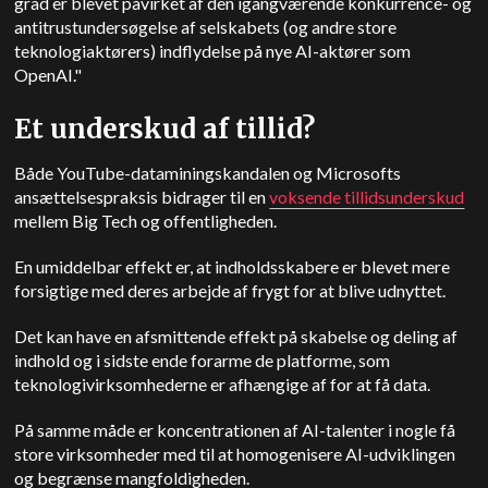
grad er blevet påvirket af den igangværende konkurrence- og
antitrustundersøgelse af selskabets (og andre store
teknologiaktørers) indflydelse på nye AI-aktører som
OpenAI."
Et underskud af tillid?
Både YouTube-dataminingskandalen og Microsofts
ansættelsespraksis bidrager til en
voksende tillidsunderskud
mellem Big Tech og offentligheden.
En umiddelbar effekt er, at indholdsskabere er blevet mere
forsigtige med deres arbejde af frygt for at blive udnyttet.
Det kan have en afsmittende effekt på skabelse og deling af
indhold og i sidste ende forarme de platforme, som
teknologivirksomhederne er afhængige af for at få data.
På samme måde er koncentrationen af AI-talenter i nogle få
store virksomheder med til at homogenisere AI-udviklingen
og begrænse mangfoldigheden.