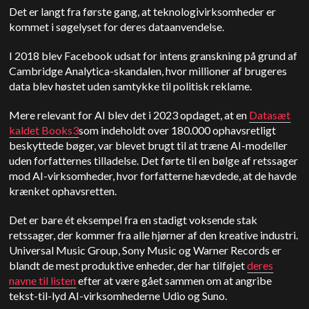
Det er langt fra første gang, at teknologivirksomheder er
kommet i søgelyset for deres dataanvendelse.
I 2018 blev Facebook udsat for intens granskning på grund af
Cambridge Analytica-skandalen, hvor millioner af brugeres
data blev høstet uden samtykke til politisk reklame.
Mere relevant for AI blev det i 2023 opdaget, at en
Datasæt
kaldet Books3
som indeholdt over 180.000 ophavsretligt
beskyttede bøger, var blevet brugt til at træne AI-modeller
uden forfatternes tilladelse. Det førte til en bølge af retssager
mod AI-virksomheder, hvor forfatterne hævdede, at de havde
krænket ophavsretten.
Det er bare ét eksempel fra en stadigt voksende stak
retssager, der kommer fra alle hjørner af den kreative industri.
Universal Music Group, Sony Music og Warner Records er
blandt de mest produktive enheder, der har tilføjet
deres
navne til listen
efter at være gået sammen om at angribe
tekst-til-lyd AI-virksomhederne Udio og Suno.