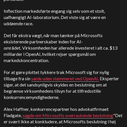
Inflection markedsførte engang sig selv som et stolt,
uafhængigt AI-laboratorium. Det viste sig at være en
uddøende race.
Det får ekstra vægt, når man tænker på Microsofts
eksisterende partnerskaber inden for AI-
området.
Virksomheden har allerede investeret i alt ca. $13
milliarder i OpenAI, hvilket rejser spørgsmål om
markedskoncentration.
For at gøre plottet tykkere trak Microsoft sig for nylig
tilbage fra sin
sæde uden stemmeret ved
OpenAI
.
Eksperter
siger, at det sandsynligvis skyldes en beslutning om at
begrænse virksomhedens tilsyn for at tilfredsstille
konkurrencemyndighederne.
Alex Haffner, konkurrencepartner hos advokatfirmaet
Fladgate,
sagde om Microsofts overraskende beslutning
"Det
er svært ikke at konkludere, at Microsofts beslutning i høj