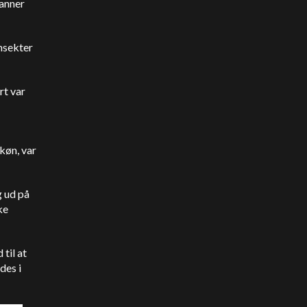
hanner
nsekter
rt var
køn, var
g ud på
ke
 til at
des i