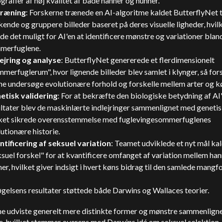
grafier af høj kvalitet af både hanner og hunner.
træning
: Forskerne trænede en AI-algoritme kaldet ButterflyNet ti
ende og gruppere billeder baseret på deres visuelle ligheder, hvil
de det muligt for AI'en at identificere mønstre og variationer blan
merfuglene.
lejring og analyse
: ButterflyNet genererede et flerdimensionelt
merfuglerum", hvor lignende billeder blev samlet i klynger, så fo
ne undersøge evolutionære forhold og forskelle mellem arter og k
etisk validering
: For at bekræfte den biologiske betydning af AI
ltater blev de maskinlærte indlejringer sammenlignet med genetis
lket sikrede overensstemmelse med fuglevingesommerfuglenes
utionære historie.
ntificering af seksuel variation
: Teamet udviklede et nyt mål ka
suel forskel" for at kvantificere omfanget af variation mellem ha
er, hvilket giver indsigt i hvert køns bidrag til den samlede mangf
gelsens resultater støttede både Darwins og Wallaces teorier.
e udviste generelt mere distinkte former og mønstre sammenlign
e, hvilket stemmer overens med Darwins idé om seksuel selektion.