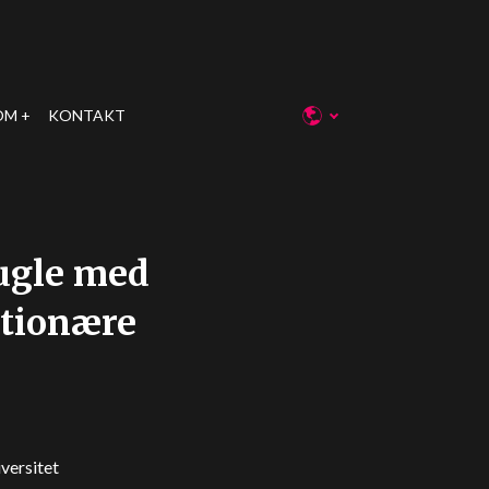
OM
KONTAKT
ugle med
utionære
versitet