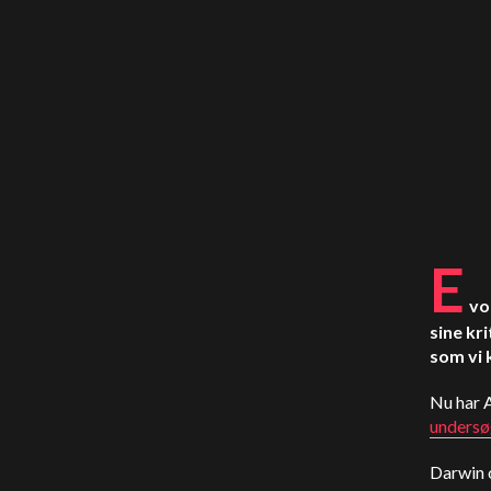
E
vo
sine kr
som vi 
Nu har A
undersø
Darwin 