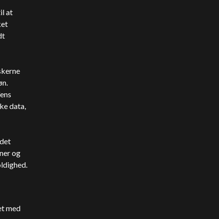
l at
ket
dt
rskerne
øn.
'ens
ke data,
ldet
nner og
oldighed.
et med