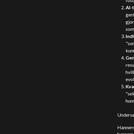
foto
AI-
genk
gjor
som
Ind
"som
kun
Gen
resu
hvi
evol
Kva
"sek
hunn
Undersø
Hannern
hunnern