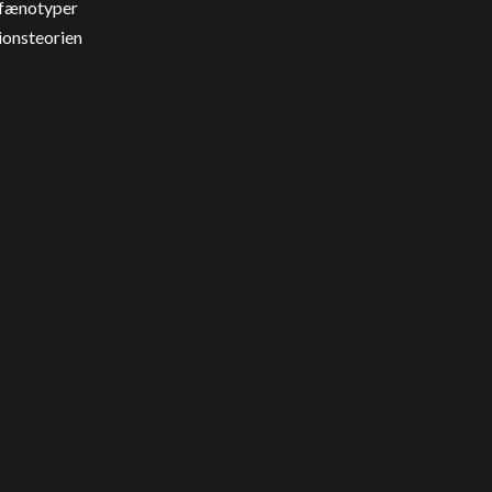
 fænotyper
ionsteorien