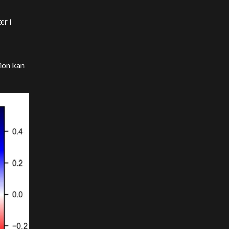
ær i
ion kan