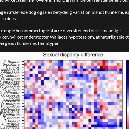
gen afslørede dog også en betydelig variation blandt hunnerne, is
 Troides.
te nogle hunsommerfugle større diversitet end deres mandlige
er, hvilket understøtter Wallaces hypotese om, at naturlig selekt
vergens i hunnernes fænotyper.