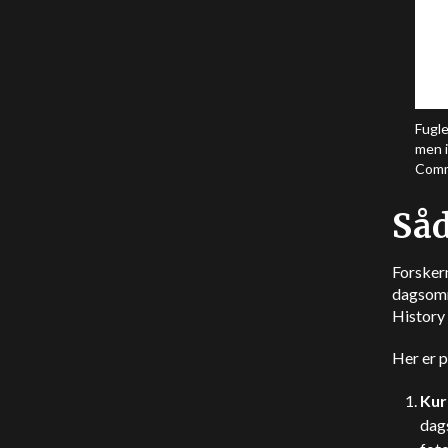
Fugle
men i
Comm
Såd
Forskern
dagsomm
History
Her er 
Kur
dags