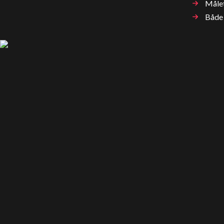
Målet
Både 