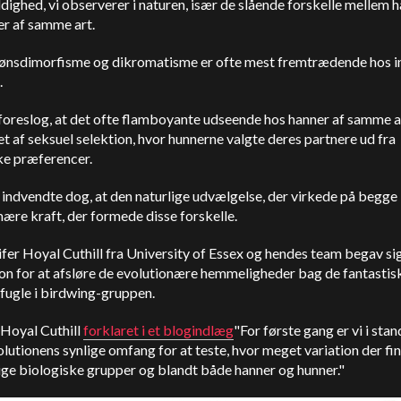
ighed, vi observerer i naturen, især de slående forskelle mellem 
er af samme art.
ønsdimorfisme og dikromatisme er ofte mest fremtrædende hos i
.
foreslog, at det ofte flamboyante udseende hos hanner af samme a
et af seksuel selektion, hvor hunnerne valgte deres partnere ud fra
ke præferencer.
indvendte dog, at den naturlige udvælgelse, der virkede på begge 
ære kraft, der formede disse forskelle.
ifer Hoyal Cuthill fra University of Essex og hendes team begav si
on for at afsløre de evolutionære hemmeligheder bag de fantastis
ugle i birdwing-gruppen.
 Hoyal Cuthill
forklaret i et blogindlæg
"For første gang er vi i stand
lutionens synlige omfang for at teste, hvor meget variation der fin
ige biologiske grupper og blandt både hanner og hunner."