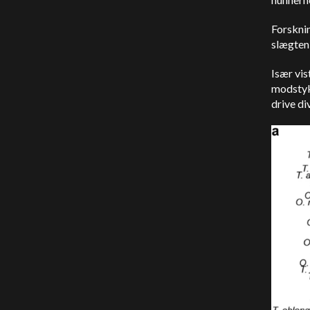
Forsknin
slægten
Især vis
modstykk
drive di