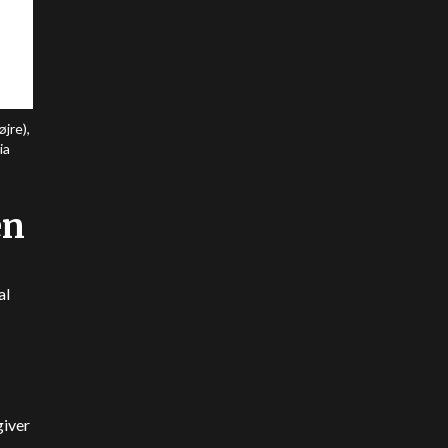
jre),
ia
en
al
giver