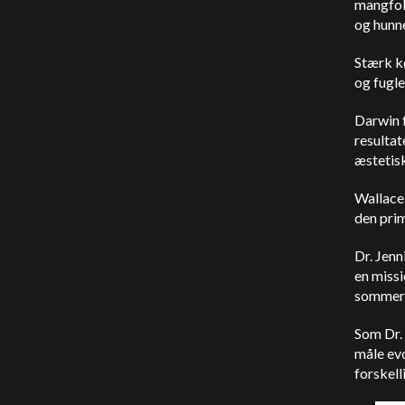
mangfold
og hunn
Stærk k
og fugle
Darwin 
resultat
æstetis
Wallace 
den prim
Dr. Jenn
en missi
sommerf
Som Dr.
måle evo
forskell