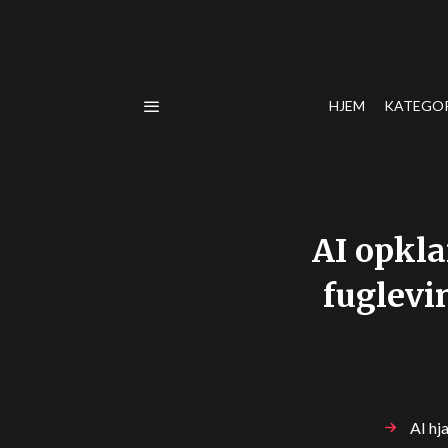
HJEM
KATEGO
AI opkl
fuglevi
AI hj