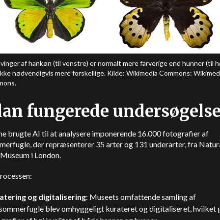
vinger af hankøn (til venstre) er normalt mere farverige end hunner (til hø
kke nødvendigvis mere forskellige. Kilde: Wikimedia Commons: Wikimed
ons.
an fungerede undersøgels
e brugte AI til at analysere imponerende 16.000 fotografier af
erfugle, der repræsenterer 35 arter og 131 underarter, fra Natur
 Museum i London.
processen:
atering og digitalisering
: Museets omfattende samling af
ommerfugle blev omhyggeligt kurateret og digitaliseret, hvilket 