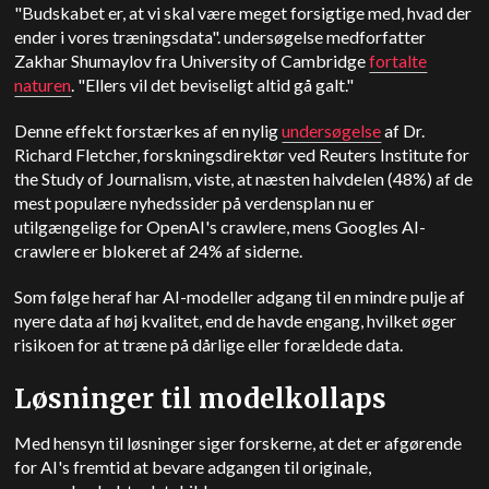
"Budskabet er, at vi skal være meget forsigtige med, hvad der
ender i vores træningsdata".
undersøgelse
medforfatter
Zakhar Shumaylov fra University of Cambridge
fortalte
naturen
. "Ellers vil det beviseligt altid gå galt."
Denne effekt forstærkes af en nylig
undersøgelse
af Dr.
Richard Fletcher, forskningsdirektør ved Reuters Institute for
the Study of Journalism, viste, at næsten halvdelen (48%) af de
mest populære nyhedssider på verdensplan nu er
utilgængelige for OpenAI's crawlere, mens Googles AI-
crawlere er blokeret af 24% af siderne.
Som følge heraf har AI-modeller adgang til en mindre pulje af
nyere data af høj kvalitet, end de havde engang, hvilket øger
risikoen for at træne på dårlige eller forældede data.
Løsninger til modelkollaps
Med hensyn til løsninger siger forskerne, at det er afgørende
for AI's fremtid at bevare adgangen til originale,