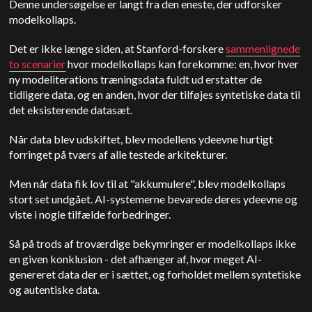
Denne undersøgelse er langt fra den eneste, der udforsker
modelkollaps.
Det er ikke længe siden, at Stanford-forskere
sammenlignede
to scenarier
hvor modelkollaps kan forekomme: en, hvor hver
ny modeliterations træningsdata fuldt ud erstatter de
tidligere data, og en anden, hvor der tilføjes syntetiske data til
det eksisterende datasæt.
Når data blev udskiftet, blev modellens ydeevne hurtigt
forringet på tværs af alle testede arkitekturer.
Men når data fik lov til at "akkumulere", blev modelkollaps
stort set undgået. AI-systemerne bevarede deres ydeevne og
viste i nogle tilfælde forbedringer.
Så på trods af troværdige bekymringer er modelkollaps ikke
en given konklusion - det afhænger af, hvor meget AI-
genereret data der er i sættet, og forholdet mellem syntetiske
og autentiske data.