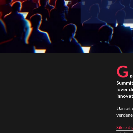
G
ø
Summit
lover d
innovat
Uanset o
verdenen
Sikre di