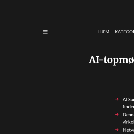
HJEM
KATEGO
AI-topmø
AI Su
finde
Denne
virke
Netvæ