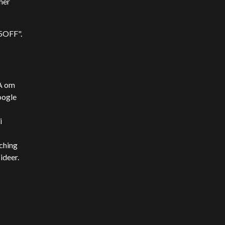
mer
15OFF".
SA om
oogle
i
ching
ideer.