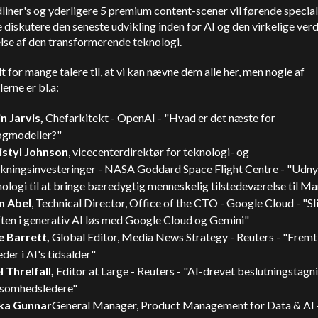
iner's og yderligere 5 premium content-scener vil førende special
 diskutere den seneste udvikling inden for AI og den virkelige ver
lse af den transformerende teknologi.
lt for mange talere til, at vi kan nævne dem alle her, men nogle af
erne er bl.a:
in Jarvis,
Chefarkitekt - OpenAI - "Hvad er det næste for
ogmodeller?"
istyl Johnson
, vicecenterdirektør for teknologi- og
skningsinvesteringer - NASA Goddard Space Flight Centre - "Udnyt
ologi til at bringe bæredygtig menneskelig tilstedeværelse til Ma
n Abel
, Technical Director, Office of the CTO - Google Cloud - "Sl
ften i generativ AI løs med Google Cloud og Gemini"
e Barrett,
Global Editor, Media News Strategy - Reuters - "Fremt
der i AI's tidsalder"
 Threlfall,
Editor at Large - Reuters - "AI-drevet beslutningstagn
ksomhedsledere"
ika Gunnar
General Manager, Product Management for Data & AI 