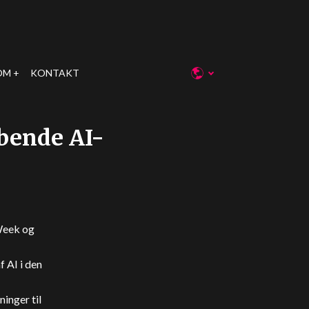
OM
KONTAKT
bende AI-
Week og
 AI i den
inger til