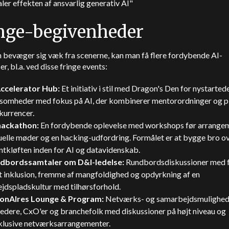
ler effekten af ansvarlig generativ AI"
nge-begivenheder
 bevæger sig væk fra scenerne, kan man få flere fordybende AI-
er, bl.a. ved disse fringe events:
Accelerator Hub:
Et initiativ i stil med Dragon's Den for nystarted
ksomheder med fokus på AI, der kombinerer mentorordninger og p
kurrencer.
hackathon:
En fordybende oplevelse med workshops før arrangem
uelle møder og en hacking-udfordring. Formålet er at bygge bro o
ntkløften inden for AI og datavidenskab.
dbordssamtaler om D&I-ledelse:
Rundbordsdiskussioner med 
t inklusion, fremme af mangfoldighed og opdyrkning af en
jdspladskultur med tilhørsforhold.
ionAIres Lounge & Program:
Netværks- og samarbejdsmulighed
ledere, CxO'er og branchefolk med diskussioner på højt niveau og
klusive netværksarrangementer.