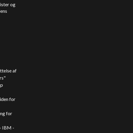
ister og
dens
telse af
rs"
ip
iden for
ing for
- IBM -