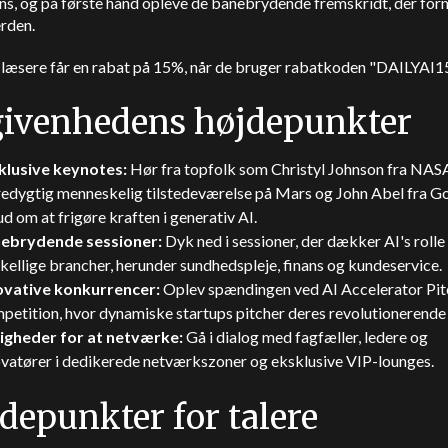
ens, og på første hånd opleve de banebrydende fremskridt, der for
rden.
-læsere får en rabat på 15%, når de bruger rabatkoden "DAILYAI
ivenhedens højdepunkter
klusive keynotes:
Hør fra topfolk som Christyl Johnson fra NA
edygtig menneskelig tilstedeværelse på Mars og John Abel fra G
d om at frigøre kraften i generativ AI.
ebrydende sessioner:
Dyk ned i sessioner, der dækker AI's rolle 
kellige brancher, herunder sundhedspleje, finans og kundeservice.
ovative konkurrencer:
Oplev spændingen ved AI Accelerator Pit
etition, hvor dynamiske startups pitcher deres revolutionerende 
igheder for at netværke:
Gå i dialog med fagfæller, ledere og
ovatører i dedikerede netværkszoner og eksklusive VIP-lounges.
depunkter for talere