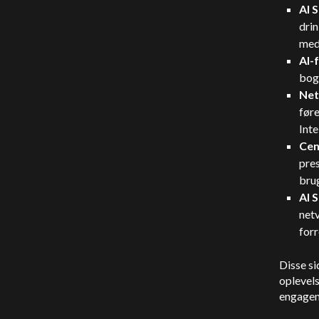
AI 
drin
med
AI-
bog
Net
føre
Int
Cen
pres
bru
AI 
net
forr
Disse s
oplevels
engagem