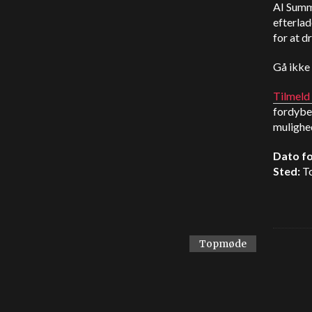
AI Summi
efterlad
for at d
Gå ikke 
Tilmeld 
fordybe
mulighed
Dato fo
Sted:
To
Topmøde