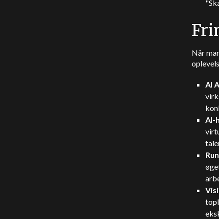
"Ska
Fri
Når man
oplevels
AI 
vir
kon
AI-
virt
tale
Run
øge
arbe
Vis
top
eks