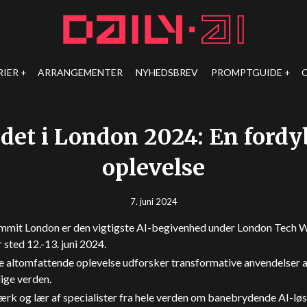
RIER
ARRANGEMENTER
NYHEDSBREV
PROMPTGUIDE
det i London 2024: En fordy
oplevelse
7. juni 2024
mmit London er den vigtigste AI-begivenhed under London Tech 
r sted 12.-13. juni 2024.
 altomfattende oplevelse udforsker transformative anvendelser af
lige verden.
rk og lær af specialister fra hele verden om banebrydende AI-løsn