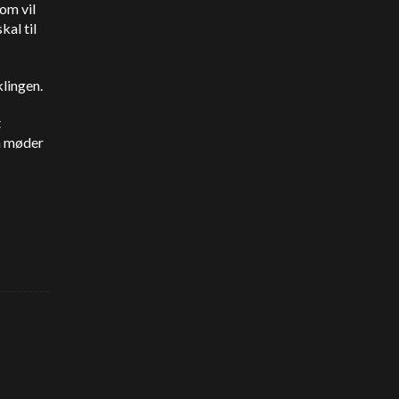
om vil
kal til
klingen.
t
n møder