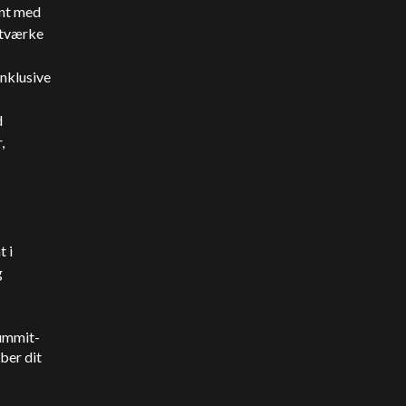
ent med
etværke
inklusive
d
,
 i
g
Summit-
ber dit