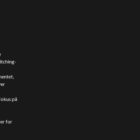
e
itching-
entet,
ver
fokus på
er for