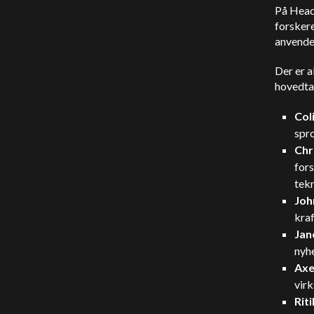
På Headl
forskere
anvende
Der er a
hovedtal
Col
spr
Chr
for
tekn
Joh
kra
Jan
nyhe
Axel
vir
Rit