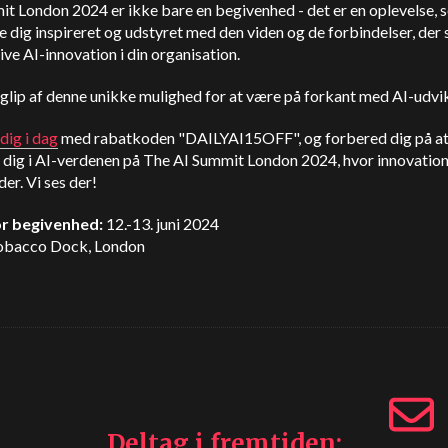
t London 2024 er ikke bare en begivenhed - det er en oplevelse, s
e dig inspireret og udstyret med den viden og de forbindelser, der s
rive AI-innovation i din organisation.
glip af denne unikke mulighed for at være på forkant med AI-udvi
dig i dag
med rabatkoden "DAILYAI15OFF", og forbered dig på a
 dig i AI-verdenen på The AI Summit London 2024, hvor innovatio
er. Vi ses der!
r begivenhed:
12.-13. juni 2024
bacco Dock, London
Deltag i fremtiden