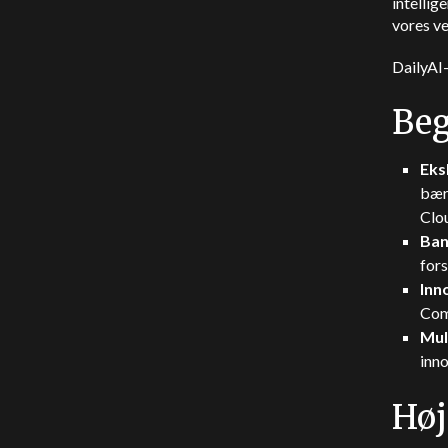
intellig
vores ve
DailyAI
Beg
Eks
bær
Clou
Ban
fors
Inn
Comp
Mul
inn
Høj