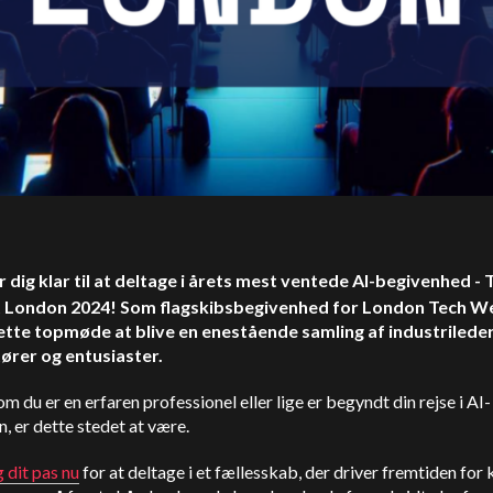
r dig klar til at deltage i årets mest ventede AI-begivenhed - 
 London 2024! Som flagskibsbegivenhed for London Tech W
ette topmøde at blive en enestående samling af industrileder
ører og entusiaster.
m du er en erfaren professionel eller lige er begyndt din rejse i AI-
, er dette stedet at være.
g dit pas nu
for at deltage i et fællesskab, der driver fremtiden for 