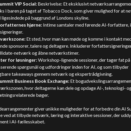
Summit VIP Social:
Beskrivelse: Et eksklusivt netværksarrangem
ks i baren på taget af Tobacco Dock, som giver mulighed for at n
 ligesindede på baggrund af Londons skyline.
forfatternes hjørne:
Intime samtaler med førende AI-forfattere, 
signeringer.
værkszone:
Et sted, hvor man kan møde og komme i kontakt me
nde sponsorer, talere og deltagere. Inkluderer forfattersigneringer
ellidate-netværk og åbne netværkstimer.
ter for løsninger:
Workshop-lignende sessioner, der tager fat på
serende spørgsmål og udfordringer inden for AI, og som tilbyder
gbare takeaways gennem netværk og ekspertrådgivning.
Summit Business Book Exchange:
Et bogudvekslingsarrangement
værkszonen, hvor deltagerne kan dele og opdage AI-, teknologi- o
etningsrelaterede bøger.
idearrangementer giver unikke muligheder for at forbedre din AI 
e ved at tilbyde netværk, læring og interaktive sessioner, der uddy
ent i AI-fællesskabet.