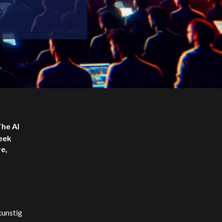
The AI
eek
e,
kunstig