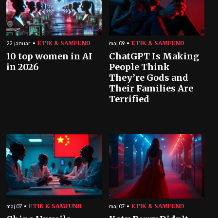
ETIK & SAMFUND
ETIK & SAMFUND
22. januar
maj 09
10 top women in AI
ChatGPT Is Making
in 2026
People Think
They’re Gods and
Their Families Are
Terrified
ETIK & SAMFUND
ETIK & SAMFUND
maj 07
maj 07