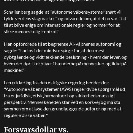
Schallenberg sagde, at "autonome våbensystemer snart vil
fylde verdens slagmarker" og advarede om, at det nu var "tid
til at blive enige om internationale regler og normer for at
sikre menneskelig kontrol".
Han opfordrede til at begrænse AI-våbnenes autonomi og
sagde: "Lad os i det mindste sørge for, at den mest
dybtgående og vidtrækkende beslutning - hvem der lever, og
hvem der dør - forbliver i hænderne på mennesker og ikke på
maskiner."
I en erklæring fra den østrigske regering hedder det:
"Autonome våbensystemer (AWS) rejser dybe spørgsmål ud
fra et juridisk, etisk, humanitært og sikkerhedsmæssigt
perspektiv. Menneskeheden står ved en korsvej og må stå
sammen om at løse den grundlæggende udfordring med at
regulere disse våben."
Forsvarsdollar vs.