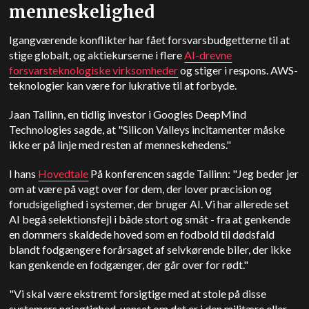
menneskelighed
Igangværende konflikter har fået forsvarsbudgetterne til at
stige globalt, og aktiekurserne i flere
AI-drevne
forsvarsteknologiske virksomheder
og stiger i respons. AWS-
teknologier kan være for lukrative til at forbyde.
Jaan Tallinn, en tidlig investor i Googles
DeepMind
Technologies sagde, at "Silicon Valleys incitamenter måske
ikke er på linje med resten af menneskehedens."
I hans
Hovedtale
På konferencen sagde Tallinn: "Jeg beder jer
om at være på vagt over for dem, der lover præcision og
forudsigelighed i systemer, der bruger AI. Vi har allerede set
AI begå selektionsfejl i både stort og småt - fra at genkende
en dommers skaldede hoved som en fodbold til dødsfald
blandt fodgængere forårsaget af selvkørende biler, der ikke
kan genkende en fodgænger, der går over for rødt."
"Vi skal være ekstremt forsigtige med at stole på disse
systemers nøjagtighed, uanset om det er i den militære eller