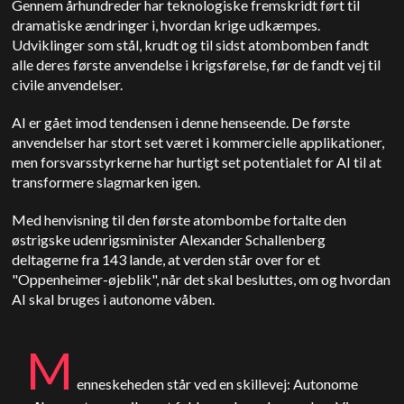
Gennem århundreder har teknologiske fremskridt ført til
dramatiske ændringer i, hvordan krige udkæmpes.
Udviklinger som stål, krudt og til sidst atombomben fandt
alle deres første anvendelse i krigsførelse, før de fandt vej til
civile anvendelser.
AI er gået imod tendensen i denne henseende. De første
anvendelser har stort set været i kommercielle applikationer,
men forsvarsstyrkerne har hurtigt set potentialet for AI til at
transformere slagmarken igen.
Med henvisning til den første atombombe fortalte den
østrigske udenrigsminister Alexander Schallenberg
deltagerne fra 143 lande, at verden står over for et
"Oppenheimer-øjeblik", når det skal besluttes, om og hvordan
AI skal bruges i autonome våben.
M
enneskeheden står ved en skillevej: Autonome