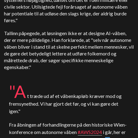
civile sektor. Utilsigtede fejl forårsaget af autonome våben
har potentiale til at udløse den slags krige, der aldrig burde
føres."
Tallinn påpegede, at løsningen ikke er at designe AI-våben,
der er mere pålidelige. Han forklarede, at "selv når autonome
våben bliver i stand til at skelne perfekt mellem mennesker, vil
de gøre det betydeligt lettere at udføre folkemord og
målrettede drab, der søger specifikke menneskelige
egenskaber."
"A
t træde ud af et våbenkapløb kræver mod og
fremsynethed. Vi har gjort det før, og vi kan gøre det
igen."
Fra åbningen af forhandlingerne på den historiske Wien-
konference om autonome våben
#AWS2024
i går, her er