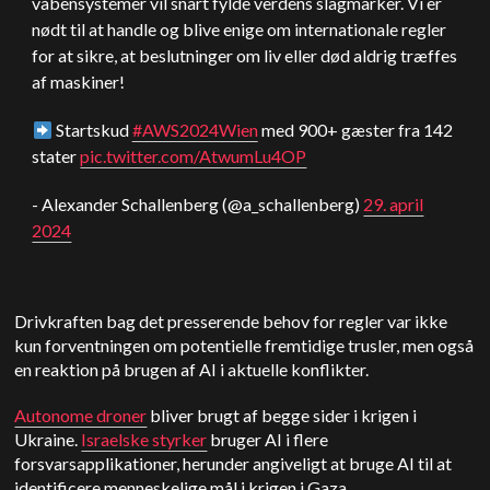
våbensystemer vil snart fylde verdens slagmarker. Vi er
nødt til at handle og blive enige om internationale regler
for at sikre, at beslutninger om liv eller død aldrig træffes
af maskiner!
Startskud
#AWS2024Wien
med 900+ gæster fra 142
stater
pic.twitter.com/AtwumLu4OP
- Alexander Schallenberg (@a_schallenberg)
29. april
2024
Drivkraften bag det presserende behov for regler var ikke
kun forventningen om potentielle fremtidige trusler, men også
en reaktion på brugen af AI i aktuelle konflikter.
Autonome droner
bliver brugt af begge sider i krigen i
Ukraine.
Israelske styrker
bruger AI i flere
forsvarsapplikationer, herunder angiveligt at bruge AI til at
identificere menneskelige mål i krigen i Gaza.