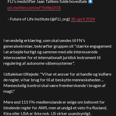
FLI's medstifter Jaan Tallinns fulde hovedtale
pic.twitter.com/wFYxWpDl1S
- Future of Life Institute (@FLI_org)
30. april 2024
I en endelig erklæring, som skal sendes til FN's
generalsekretær, bekræfter gruppen sit "stærke engagement
i at arbejde hurtigt og sammen med alle interesserede
interessenter for et internationalt juridisk instrument til
regulering af autonome våbensystemer".
Udtalelsen tilføjede: "Vi har et ansvar for at handle og indføre
de regler, vi har brug for til at beskytte menneskeheden ...
Menneskelig kontrol skal være fremherskende i brugen af
magt."
Mere end 115 FN-medlemslande er enige om behovet for
bindende regler for AWS, men at undgå et veto fra Rusland,
Kina eller USA er ikke nok.
US
virker usandsynligt.