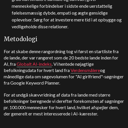
menneskelige forbindelser i sidste ende uerstattelig
følelsesmæssig dybde, empati og ægte gensidige
oplevelser. Sørg for at investere mere tid i at opbygge og
vedligeholde disse relationer.
Metodologi
For at skabe denne rangordning tog vi først en startliste fra
de lande, der var rangeret som de 20 bedste lande inden for
AI, fra
Globalt AI-indeks
. Vi hentede nøjagtige
befolkningsdata for hvert land fra
Verdensmålere
og
månedlige data om søgevolumen for "AI girlfriend"-søgninger
fra Google Keyword Planner.
For at undgå skævvridning af data fra lande med større
befolkninger beregnede vi derefter forekomsten af søgninger
pr. 100.000 mennesker for hvert land, hvilket afspejler dem,
der generelt er mest interesserede i AI-kærester.