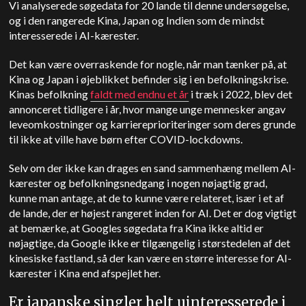
Vi analyserede søgedata for 20 lande til denne undersøgelse,
og i den rangerede Kina, Japan og Indien som de mindst
interesserede i AI-kærester.
Det kan være overraskende for nogle, når man tænker på, at
Kina og Japan i øjeblikket befinder sig i en befolkningskrise.
Kinas befolkning
faldt med endnu et år
i træk i 2022, blev det
annonceret tidligere i år, hvor mange unge mennesker angav
leveomkostninger og karriereprioriteringer som deres grunde
til ikke at ville have børn efter COVID-lockdowns.
Selv om der ikke kan drages en sand sammenhæng mellem AI-
kærester og befolkningsnedgang i nogen nøjagtig grad,
kunne man antage, at de to kunne være relateret, især i et af
de lande, der er højest rangeret inden for AI. Det er dog vigtigt
at bemærke, at Googles søgedata fra Kina ikke altid er
nøjagtige, da Google ikke er tilgængelig i størstedelen af det
kinesiske fastland, så der kan være en større interesse for AI-
kærester i Kina end afspejlet her.
Er japanske singler helt uinteresserede i