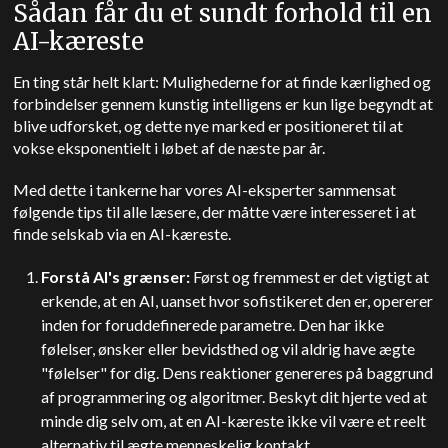
Sådan får du et sundt forhold til en
AI-kæreste
En ting står helt klart: Mulighederne for at finde kærlighed og
forbindelser gennem kunstig intelligens er kun lige begyndt at
blive udforsket, og dette nye marked er positioneret til at
vokse eksponentielt i løbet af de næste par år.
Med dette i tankerne har vores AI-eksperter sammensat
følgende tips til alle læsere, der måtte være interesseret i at
finde selskab via en AI-kæreste.
Forstå AI's grænser:
Først og fremmest er det vigtigt at
erkende, at en AI, uanset hvor sofistikeret den er, opererer
inden for foruddefinerede parametre. Den har ikke
følelser, ønsker eller bevidsthed og vil aldrig have ægte
"følelser" for dig. Dens reaktioner genereres på baggrund
af programmering og algoritmer. Beskyt dit hjerte ved at
minde dig selv om, at en AI-kæreste ikke vil være et reelt
alternativ til ægte menneskelig kontakt.