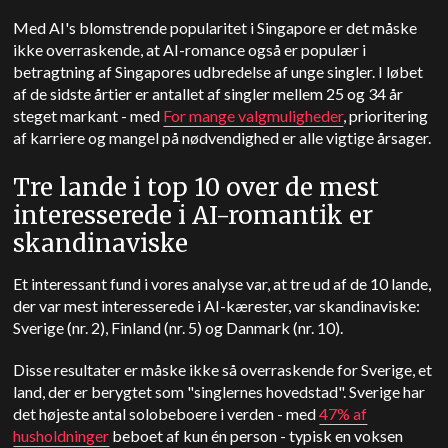
Med AI's blomstrende popularitet i Singapore er det måske
ikke overraskende, at AI-romance også er populær i
betragtning af Singapores udbredelse af unge singler. I løbet
af de sidste årtier er antallet af singler mellem 25 og 34 år
steget markant - med
For mange valgmuligheder
, prioritering
af karriere og mangel på nødvendighed er alle vigtige årsager.
Tre lande i top 10 over de mest
interesserede i AI-romantik er
skandinaviske
Et interessant fund i vores analyse var, at tre ud af de 10 lande,
der var mest interesserede i AI-kærester, var skandinaviske:
Sverige (nr. 2), Finland (nr. 5) og Danmark (nr. 10).
Disse resultater er måske ikke så overraskende for Sverige, et
land, der er berygtet som "singlernes hovedstad". Sverige har
det højeste antal solobeboere i verden - med
47% af
husholdninger
beboet af kun én person - typisk en voksen