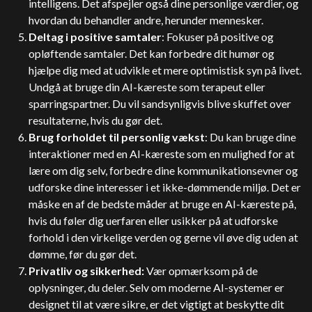
intelligens. Det afspejler også dine personlige værdier, og
hvordan du behandler andre, herunder mennesker.
Deltag i positive samtaler
: Fokuser på positive og
opløftende samtaler. Det kan forbedre dit humør og
hjælpe dig med at udvikle et mere optimistisk syn på livet.
Undgå at bruge din AI-kæreste som terapeut eller
sparringspartner. Du vil sandsynligvis blive skuffet over
resultaterne, hvis du gør det.
Brug forholdet til personlig vækst
: Du kan bruge dine
interaktioner med en AI-kæreste som en mulighed for at
lære om dig selv, forbedre dine kommunikationsevner og
udforske dine interesser i et ikke-dømmende miljø. Det er
måske en af de bedste måder at bruge en AI-kæreste på,
hvis du føler dig uerfaren eller usikker på at udforske
forhold i den virkelige verden og gerne vil øve dig uden at
dømme, før du gør det.
Privatliv og sikkerhed:
Vær opmærksom på de
oplysninger, du deler. Selv om moderne AI-systemer er
designet til at være sikre, er det vigtigt at beskytte dit