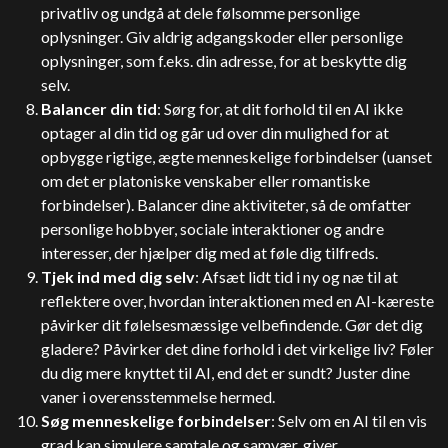
privatliv og undgå at dele følsomme personlige
oplysninger. Giv aldrig adgangskoder eller personlige
oplysninger, som f.eks. din adresse, for at beskytte dig
selv.
Balancer din tid
: Sørg for, at dit forhold til en AI ikke
optager al din tid og går ud over din mulighed for at
opbygge rigtige, ægte menneskelige forbindelser (uanset
om det er platoniske venskaber eller romantiske
forbindelser). Balancer dine aktiviteter, så de omfatter
personlige hobbyer, sociale interaktioner og andre
interesser, der hjælper dig med at føle dig tilfreds.
Tjek ind med dig selv
: Afsæt lidt tid i ny og næ til at
reflektere over, hvordan interaktionen med en AI-kæreste
påvirker dit følelsesmæssige velbefindende. Gør det dig
gladere? Påvirker det dine forhold i det virkelige liv? Føler
du dig mere knyttet til AI, end det er sundt? Juster dine
vaner i overensstemmelse hermed.
Søg menneskelige forbindelser
: Selv om en AI til en vis
grad kan simulere samtale og samvær, giver