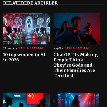
RELATEREDE ARTIKLER
ETIK & SAMFUND
ETIK & SAMFUND
22. januar
maj 09
10 top women in AI
ChatGPT Is Making
in 2026
People Think
They’re Gods and
Their Families Are
Terrified