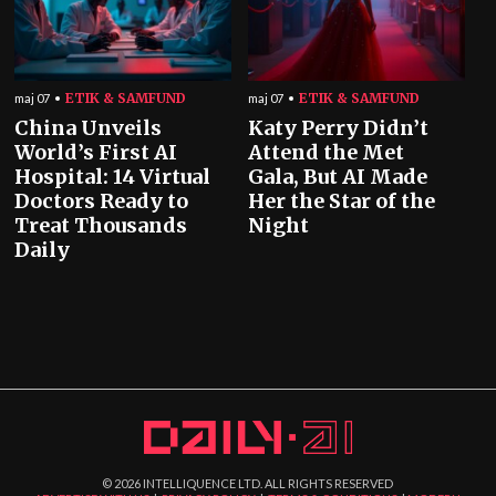
ETIK & SAMFUND
ETIK & SAMFUND
maj 07
maj 07
China Unveils
Katy Perry Didn’t
World’s First AI
Attend the Met
Hospital: 14 Virtual
Gala, But AI Made
Doctors Ready to
Her the Star of the
Treat Thousands
Night
Daily
©
2026
INTELLIQUENCE LTD. ALL RIGHTS RESERVED