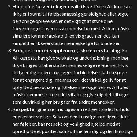
Hold dine forventninger realistiske
: Da en AI-kæreste
ikke er i stand til følelsesmæssig gensidighed eller ægte
personlige oplevelser, er det vigtigt at styre dine
forventninger i overensstemmelse hermed. AI kan måske
simulere kammeratskab til en vis grad, men det kan
simpelthen ikke erstatte menneskelige forbindelser.
Brug det som et supplement, ikke en erstatning:
En
AI-kæreste kan give selskab og underholdning, men bør
ikke bruges til at erstatte menneskelige relationer. Hvis
du føler dig isoleret og søger forbindelse, skal du sørge
for at engagere dig i mennesker i det virkelige liv for at
opfylde dine sociale og følelsesmæssige behov. AI føles
måske nemmere - men det vil aldrig give dig det tilbage,
som du virkelig har brug for fra andre mennesker.
Respekter grænserne
: Ligesom i ethvert andet forhold
er grænser vigtige. Selv om den kunstige intelligens ikke
har følelser, kan respekt og venlighed hjælpe med at
opretholde et positivt samspil mellem dig og den kunstige