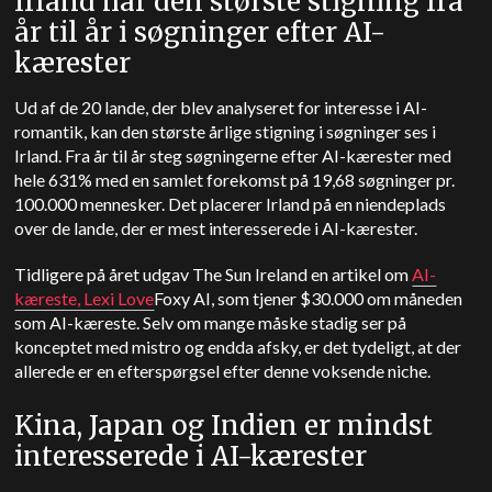
Irland har den største stigning fra
år til år i søgninger efter AI-
kærester
Ud af de 20 lande, der blev analyseret for interesse i AI-
romantik, kan den største årlige stigning i søgninger ses i
Irland. Fra år til år steg søgningerne efter AI-kærester med
hele 631% med en samlet forekomst på 19,68 søgninger pr.
100.000 mennesker. Det placerer Irland på en niendeplads
over de lande, der er mest interesserede i AI-kærester.
Tidligere på året udgav The Sun Ireland en artikel om
AI-
kæreste, Lexi Love
Foxy AI, som tjener $30.000 om måneden
som AI-kæreste. Selv om mange måske stadig ser på
konceptet med mistro og endda afsky, er det tydeligt, at der
allerede er en efterspørgsel efter denne voksende niche.
Kina, Japan og Indien er mindst
interesserede i AI-kærester