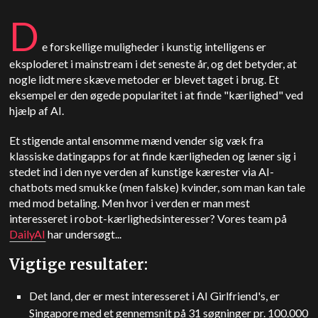
D
e forskellige muligheder i kunstig intelligens er
eksploderet i mainstream i det seneste år, og det betyder, at
nogle lidt mere skæve metoder er blevet taget i brug. Et
eksempel er den øgede popularitet i at finde "kærlighed" ved
hjælp af AI.
Et stigende antal ensomme mænd vender sig væk fra
klassiske datingapps for at finde kærligheden og læner sig i
stedet ind i den nye verden af kunstige kærester via AI-
chatbots med smukke (men falske) kvinder, som man kan tale
med mod betaling. Men hvor i verden er man mest
interesseret i robot-kærlighedsinteresser? Vores team på
DailyAI
har undersøgt...
Vigtige resultater:
Det land, der er mest interesseret i AI Girlfriend's, er
Singapore med et gennemsnit på 31 søgninger pr. 100.000