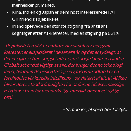
mennesker pr. måned.
Kina, Indien og Japan er de mindst interesserede i AI
Girlfriend's i øjeblikket.
Irland oplevede den største stigning fra år til år i
søgninger efter AI-kærester, med en stigning på 631%
"Populariteten af AI-chatbots, der simulerer hengivne
kærester, er eksploderet i de senere år, og det er tydeligt, at
der er større efterspørgsel efter dem i nogle lande end andre.
Globalt set er det vigtigt, at alle, der bruger denne teknologi,
lærer, hvordan de beskytter sig selv, mens de udforsker en
forbindelse via kunstig intelligens - og vigtigst af alt, at AI ikke
bliver deres standardmulighed for at danne følelsesmæssige
relationer frem for menneskelige interaktioner med rigtige
ord."
- Sam Jeans, ekspert hos DailyAI