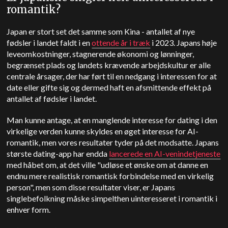
romantik?
Japan er stort set det samme som Kina - antallet af nye
fødsler i landet faldt i en
ottende år i træk
i 2023. Japans høje
leveomkostninger, stagnerende økonomi og lønninger,
begrænset plads og landets krævende arbejdskultur er alle
centrale årsager, der har ført til en nedgang i interessen for at
date eller gifte sig og dermed haft en afsmittende effekt på
antallet af fødsler i landet.
Man kunne antage, at en manglende interesse for dating i den
virkelige verden kunne skyldes en øget interesse for AI-
romantik, men vores resultater tyder på det modsatte. Japans
største dating-app har endda
lancerede en AI-venindetjeneste
med håbet om, at det ville "udløse et ønske om at danne en
endnu mere realistisk romantisk forbindelse med en virkelig
person", men som disse resultater viser, er Japans
singlebefolkning måske simpelthen uinteresseret i romantik i
enhver form.