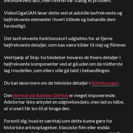
inkonsekvens løst, men flimren var stadig et problem.
VideoGigaGAN løser dette ved at adskille lavfrekvente og
højfrekvente elementer i hvert billede og behandle dem
forskelligt.
Det lavfrekvente funktionskort udglattes for at fjerne
højfrekvente detaljer, som kan være kilder til støj og flimmer.
Ved hjælp af Skip-forbindelser bevares de finere detaljer i
højfrekvente komponenter ved at gå uden om de midterste
lag i modellen, som ellers ville gå tabt i behandlingen.
Du kan læse mere om de tekniske detaljer i
Adobes papir
.
Den
demoer på Adobes GitHub
er meget imponerende.
Adobe har ikke antydet en udgivelsesdato, men lad os håbe,
at vi snart får lov til at bruge den.
Forestil dig, hvad et værktøj som dette kunne gøre for
historiske arkivoptagelser, klassiske film eller endda