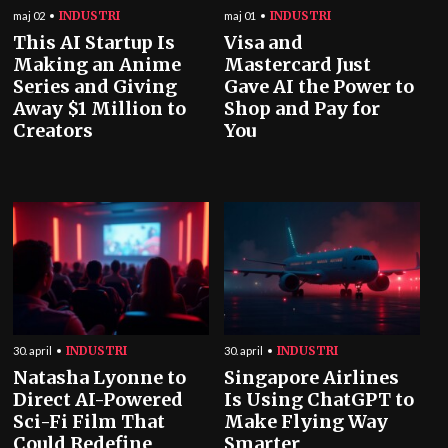
INDUSTRI
INDUSTRI
maj 02
maj 01
This AI Startup Is
Visa and
Making an Anime
Mastercard Just
Series and Giving
Gave AI the Power to
Away $1 Million to
Shop and Pay for
Creators
You
INDUSTRI
INDUSTRI
30. april
30. april
Natasha Lyonne to
Singapore Airlines
Direct AI-Powered
Is Using ChatGPT to
Sci-Fi Film That
Make Flying Way
Could Redefine
Smarter