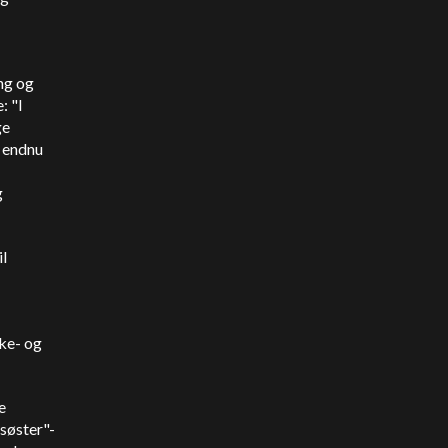
ng og
: "I
ge
e endnu
g
l
ke- og
e
"søster"-