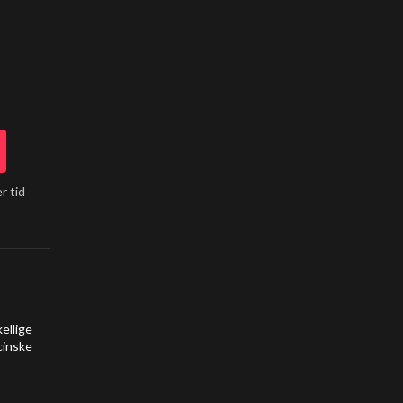
r tid
ellige
cinske