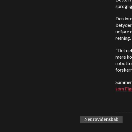
sproglig
Den inte
betyder,
udføre e
retning.
"Det net
mere ko
robotter,
forsker
Sammen 
som Fig
Neurovidenskab