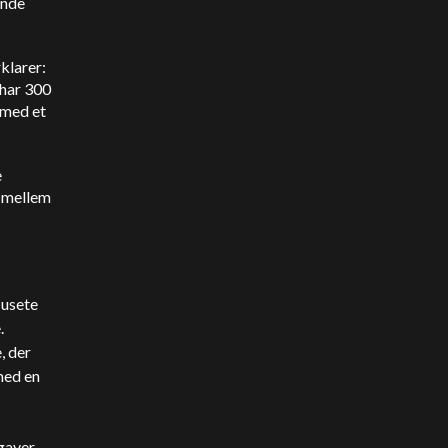
ende
klarer:
 har 300
 med et
e
r mellem
 usete
.
, der
med en
gaver