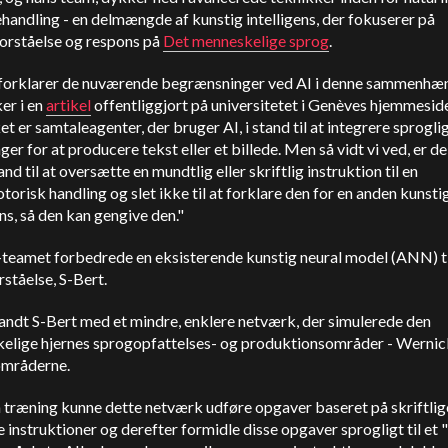
andling - en delmængde af kunstig intelligens, der fokuserer på
orståelse og respons på
Det menneskelige sprog
.
forklarer de nuværende begrænsninger ved AI i denne sammenhæ
r i en
artikel
offentliggjort på universitetet i Genèves hjemmeside
et er samtaleagenter, der bruger AI, i stand til at integrere sprogli
ger for at producere tekst eller et billede. Men så vidt vi ved, er d
tand til at oversætte en mundtlig eller skriftlig instruktion til en
orisk handling og slet ikke til at forklare den for en anden kunsti
ens, så den kan gengive den."
teamet forbedrede en eksisterende kunstig neural model (ANN) ti
ståelse, S-Bert.
andt S-Bert med et mindre, enklere netværk, der simulerede den
elige hjernes sprogopfattelses- og produktionsområder - Wernic
mråderne.
træning kunne dette netværk udføre opgaver baseret på skriftlig
 instruktioner og derefter formidle disse opgaver sprogligt til et 