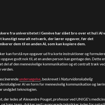
skere fra universitetet i Genève har slået bro over et hul i AI 
t kunstigt neuralt netværk, der lærer opgaver, før det
kerer dem til en anden AI, som kan kopiere dem.
er kan forstå nye opgaver ud fra korte instruktioner og formuler
 opgave godt nok til, at en anden person kan gentage den. Dette er
ret del af den menneskelige kommunikation og et centralt træk ve
e verden.
ascinerende
undersøgelse
, beskrevet i
Naturvidenskabelig
denskab
giver AI en form for menneskelig kommunikation og læri
ar undgået teknologien.
et, der ledes af Alexandre Pouget, professor ved UNIGE's medicin
, og hans team, dykker ned i avancerede teknikker inden for naturl