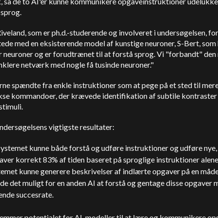
, så de to AI'er kunne kommunikere opgaveinstruktioner udelukk
sprog.
iveland, som er ph.d.-studerende og involveret i undersøgelsen, for
tede med en eksisterende model af kunstige neuroner, S-Bert, som
r neuroner og er forudtrænet til at forstå sprog. Vi "forbandt" den
nklere netværk med nogle få tusinde neuroner."
e spændte fra enkle instruktioner som at pege på et sted til mer
se kommandoer, der krævede identifikation af subtile kontraste
 stimuli.
ndersøgelsens vigtigste resultater:
ystemet kunne både forstå og udføre instruktioner og udføre nye,
ver korrekt 83% af tiden baseret på sproglige instruktioner alene
temet kunne generere beskrivelser af indlærte opgaver på en måde
de det muligt for en anden AI at forstå og gentage disse opgaver 
ende succesrate.
remmer potentialet for AI-modeller til at lære og kommunikere op