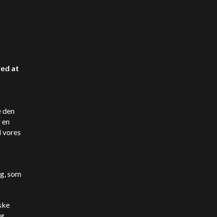
ved at
e den
 en
d vores
ng, som
ske
ig