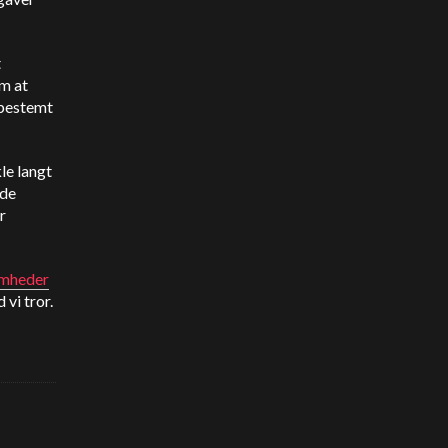
t
om at
 bestemt
kle langt
ide
r
omheder
 vi tror.