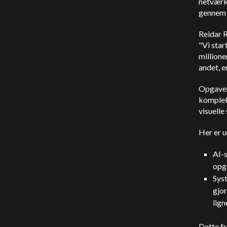
netværk
gennem 
Reidar R
"Vi star
millione
andet, e
Opgavern
komplek
visuelle
Her er u
AI-s
opga
Sys
gjor
lign
Dette f