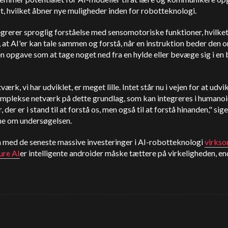
t, hvilket åbner nye muligheder inden for robotteknologi.
grerer sproglig forståelse med sensomotoriske funktioner, hvilke
 at AI'er kan tale sammen og forstå, når en instruktion beder den 
n opgave som at tage noget ned fra en hylde eller bevæge sig i en
værk, vi har udviklet, er meget lille. Intet står nu i vejen for at udvi
mplekse netværk på dette grundlag, som kan integreres i humano
 der er i stand til at forstå os, men også til at forstå hinanden," sige
ne om undersøgelsen.
med de seneste massive investeringer i AI-robotteknologi
virks
ure AI
er intelligente androider måske tættere på virkeligheden, end