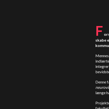
F
or
skabe e
kommuni
Mennesk
indlærte
integre
bevidst
Denne f
neurovi
længe h
Projekt
fakultet