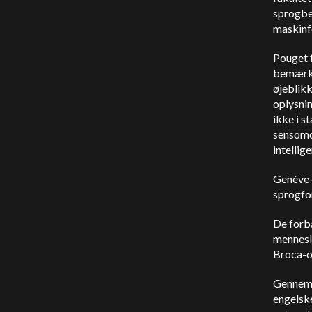
sprogbeh
maskinf
Pouget 
bemærke
øjeblikk
oplysnin
ikke i s
sensomot
intellig
Genève-
sprogfor
De forb
mennesk
Broca-o
Gennem 
engelske