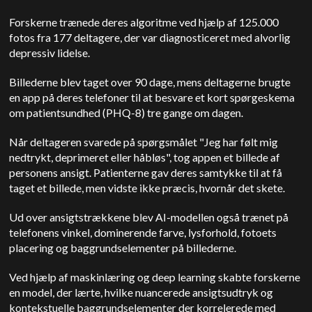
Forskerne trænede deres algoritme ved hjælp af 125.000
fotos fra 177 deltagere, der var diagnosticeret med alvorlig
depressiv lidelse.
Billederne blev taget over 90 dage, mens deltagerne brugte
en app på deres telefoner til at besvare et kort spørgeskema
om patientsundhed (PHQ-8) tre gange om dagen.
Når deltageren svarede på spørgsmålet "Jeg har følt mig
nedtrykt, deprimeret eller håbløs", tog appen et billede af
personens ansigt. Patienterne gav deres samtykke til at få
taget et billede, men vidste ikke præcis, hvornår det skete.
Ud over ansigtstrækkene blev AI-modellen også trænet på
telefonens vinkel, dominerende farve, lysforhold, fotoets
placering og baggrundselementer på billederne.
Ved hjælp af maskinlæring og deep learning skabte forskerne
en model, der lærte, hvilke nuancerede ansigtsudtryk og
kontekstuelle baggrundselementer der korrelerede med