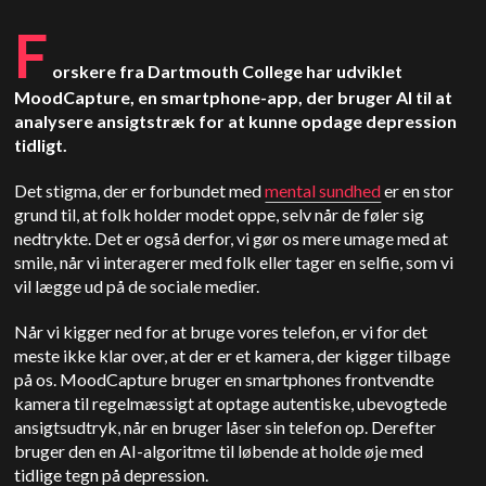
F
orskere fra Dartmouth College har udviklet
MoodCapture, en smartphone-app, der bruger AI til at
analysere ansigtstræk for at kunne opdage depression
tidligt.
Det stigma, der er forbundet med
mental sundhed
er en stor
grund til, at folk holder modet oppe, selv når de føler sig
nedtrykte. Det er også derfor, vi gør os mere umage med at
smile, når vi interagerer med folk eller tager en selfie, som vi
vil lægge ud på de sociale medier.
Når vi kigger ned for at bruge vores telefon, er vi for det
meste ikke klar over, at der er et kamera, der kigger tilbage
på os. MoodCapture bruger en smartphones frontvendte
kamera til regelmæssigt at optage autentiske, ubevogtede
ansigtsudtryk, når en bruger låser sin telefon op. Derefter
bruger den en AI-algoritme til løbende at holde øje med
tidlige tegn på depression.