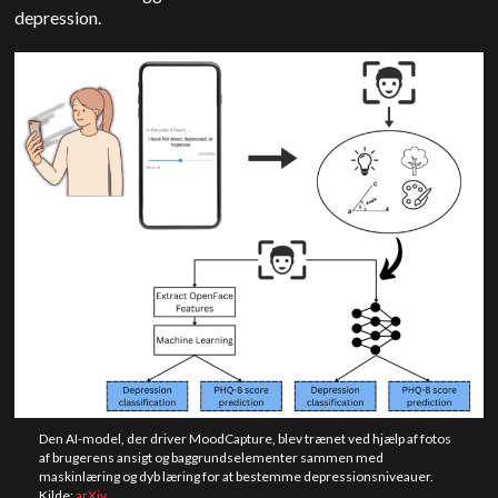
depression.
Den AI-model, der driver MoodCapture, blev trænet ved hjælp af fotos
af brugerens ansigt og baggrundselementer sammen med
maskinlæring og dyb læring for at bestemme depressionsniveauer.
Kilde:
arXiv