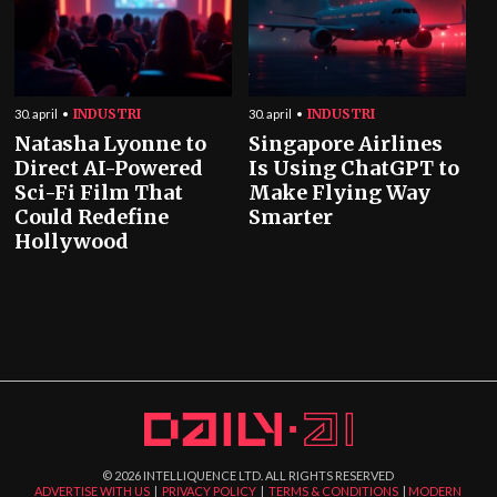
INDUSTRI
INDUSTRI
30. april
30. april
Natasha Lyonne to
Singapore Airlines
Direct AI-Powered
Is Using ChatGPT to
Sci-Fi Film That
Make Flying Way
Could Redefine
Smarter
Hollywood
©
2026
INTELLIQUENCE LTD. ALL RIGHTS RESERVED
ADVERTISE WITH US
|
PRIVACY POLICY
|
TERMS & CONDITIONS
|
MODERN