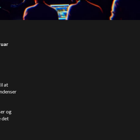
ruar
l at
endenser
ser og
e det