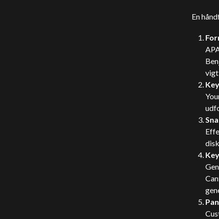
En håndf
For
APA
Ben
vigt
Key
You
udfo
Sna
Effe
disk
Key
Gen
Cant
gene
Pan
Cus