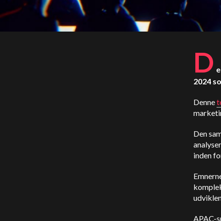
D
e
2024 so
Denne
t
marketi
Den saml
analyser
inden f
Emnerne
kompleks
udvikle
APAC-sp