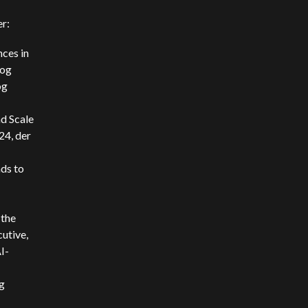
r:
ces in
 og
og
nd Scale
24, der
ds to
 the
utive,
I-
g