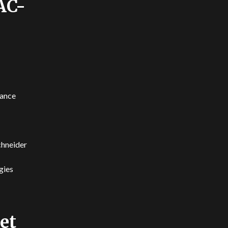
AC-
rance
chneider
gies
et