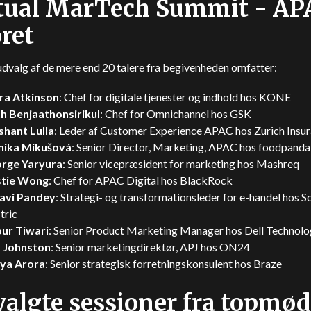
tual MarTech Summit - AP
ret
udvalg af de mere end 20 talere fra begivenheden omfatter:
ra Atkinson
: Chef for digitale tjenester og indhold hos KONE
th Benjaathonsirikul
: Chef for Omnichannel hos GSK
shant Lulla
: Leder af Customer Experience APAC hos Zurich Insu
ika Mikušová
: Senior Director, Marketing, APAC hos foodpanda
rge Yaryura
: Senior vicepræsident for marketing hos Mashreq
stie Wong
: Chef for APAC Digital hos BlackRock
lavi Pandey
: Strategi- og transformationsleder for e-handel hos S
tric
ur Tiwari
: Senior Product Marketing Manager hos Dell Technolo
 Johnston
: Senior marketingdirektør, APJ hos ON24
ya Arora
: Senior strategisk forretningskonsulent hos Braze
algte sessioner fra topmød