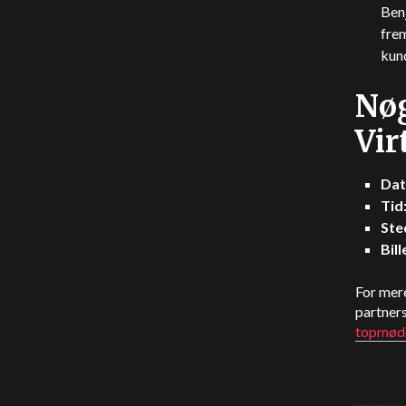
Ben
frem
kun
Nøg
Vi
Dat
Tid
Ste
Bill
For mere
partners
topmød