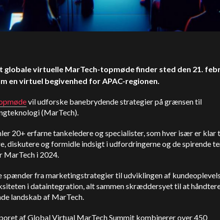
t globale virtuelle MarTech-topmøde finder sted den 21. feb
m en virtuel begivenhed for APAC-regionen.
opmøde
vil udforske banebrydende strategier på grænsen til
ngteknologi (MarTech).
er 20+ erfarne tankeledere og specialister, som hver især er klar ti
e, diskutere og formidle indsigt i udfordringerne og de spirende t
or MarTech i 2024.
 spænder fra marketingstrategier til udviklingen af kundeoplevel
iteten i dataintegration, alt sammen skræddersyet til at håndter
nde landskab af MarTech.
oret af Global Virtual MarTech Summit kombinerer over 450