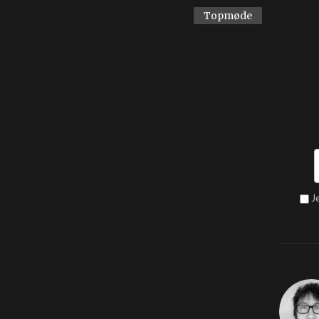
Topmøde
J