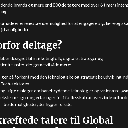
dende brands og mere end 800 deltagere med over 6 timers inten
ing.
opmøde er en enestående mulighed for at engagere sig, lære og sk
jdsmuligheder.
rfor deltage?
 er designet til marketingfolk, digitale strateger og
ientusiaster, der gerne vil vide mere:
ger på forkant med den teknologiske og strategiske udvikling ind
Tech-sektoren.
ag i rige dialoger om banebrydende teknologier og visionære løsn
ksle indsigter og erfaringer for i fællesskab at overvinde udford
ribe de muligheder, der ligger forude.
ræftede talere til Global