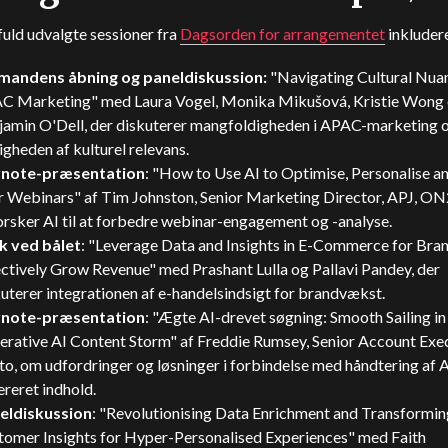
uld udvalgte sessioner fra
Dagsorden for arrangementet
inkludere
mandens åbning og paneldiskussion:
"Navigating Cultural Nuan
C Marketing" med Laura Vogel, Monika Mikušová, Kristie Wong
jamin O'Dell, der diskuterer mangfoldigheden i APAC-marketing 
igheden af kulturel relevans.
note-præsentation
: "How to Use AI to Optimise, Personalise a
r Webinars" af Tim Johnston, Senior Marketing Director, APJ, ON
rsker AI til at forbedre webinar-engagement og -analyse.
k ved bålet
: "Leverage Data and Insights in E-Commerce for Bran
ctively Grow Revenue" med Prashant Lulla og Pallavi Pandey, der
uterer integrationen af e-handelsindsigt for brandvækst.
note-præsentation
: "Ægte AI-drevet søgning: Smooth Sailing in
erative AI Content Storm" af Freddie Rumsey, Senior Account Exec
o, om udfordringer og løsninger i forbindelse med håndtering af A
reret indhold.
eldiskussion
: "Revolutionising Data Enrichment and Transformin
tomer Insights for Hyper-Personalised Experiences" med Faith