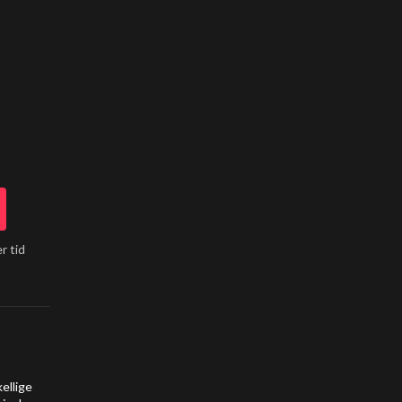
r tid
ellige