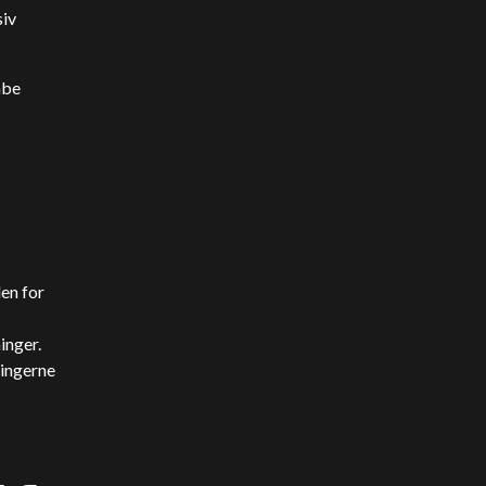
siv
abe
en for
inger.
ringerne