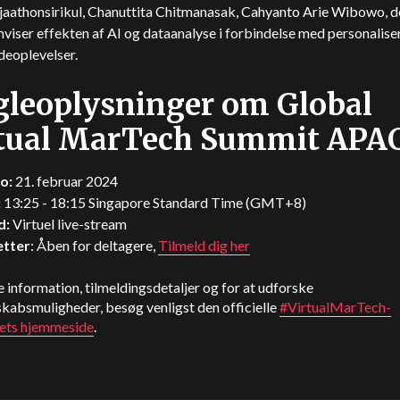
jaathonsirikul, Chanuttita Chitmanasak, Cahyanto Arie Wibowo, d
viser effekten af AI og dataanalyse i forbindelse med personalise
deoplevelser.
leoplysninger om Global
rtual MarTech Summit APA
o:
21. februar 2024
:
13:25 - 18:15 Singapore Standard Time (GMT+8)
d:
Virtuel live-stream
etter
: Åben for deltagere,
Tilmeld dig her
 information, tilmeldingsdetaljer og for at udforske
kabsmuligheder, besøg venligst den officielle
#VirtualMarTech-
ets hjemmeside
.