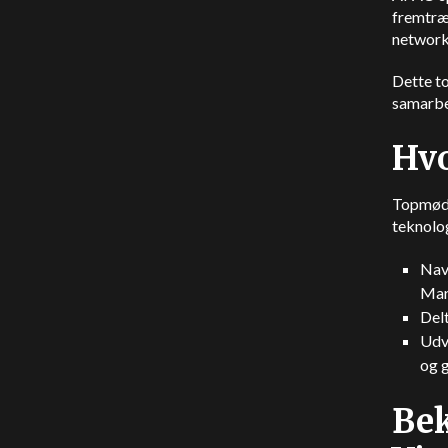
fremtræ
network
Dette t
samarbe
Hvo
Topmødet
teknolog
Navi
Mar
Delt
Udve
og g
Bek