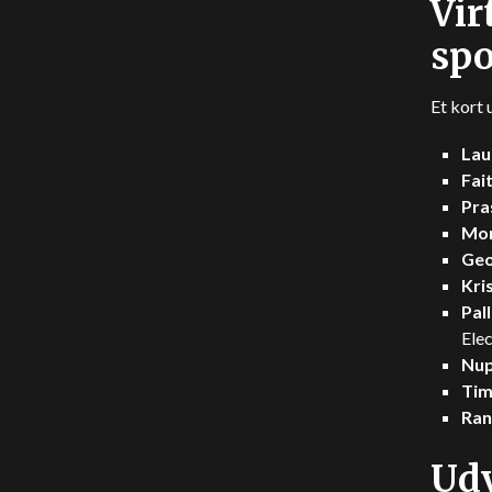
Vir
spo
Et kort 
Lau
Fai
Pra
Mon
Geo
Kri
Pal
Elec
Nup
Tim
Ran
Udv