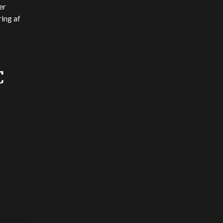
er
ring af
C