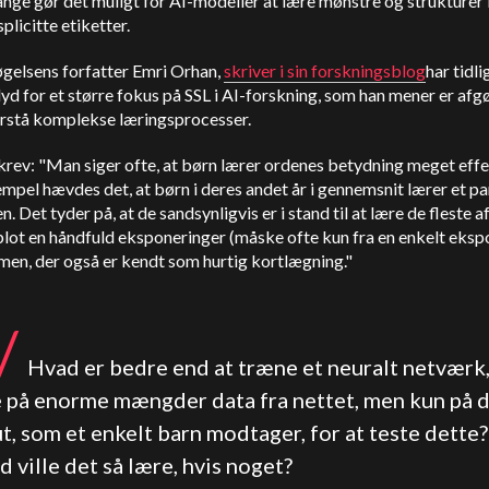
ange gør det muligt for AI-modeller at lære mønstre og strukturer 
plicitte etiketter.
gelsens forfatter Emri Orhan,
skriver i sin forskningsblog
har tidli
l lyd for et større fokus på SSL i AI-forskning, som han mener er af
forstå komplekse læringsprocesser.
rev: "Man siger ofte, at børn lærer ordenes betydning meget effe
mpel hævdes det, at børn i deres andet år i gennemsnit lærer et pa
. Det tyder på, at de sandsynligvis er i stand til at lære de fleste a
blot en håndfuld eksponeringer (måske ofte kun fra en enkelt eksp
men, der også er kendt som hurtig kortlægning."
/
Hvad er bedre end at træne et neuralt netværk
e på enorme mængder data fra nettet, men kun på 
t, som et enkelt barn modtager, for at teste dette?
 ville det så lære, hvis noget?