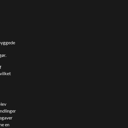
dbyggede
gør.
f
vilket
blev
ndlinger
opgaver
ne en