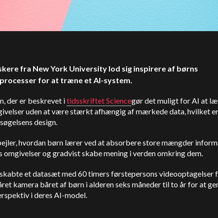
skere fra New York University lod sig inspirere af børns
processer for at træne et AI-system.
, der er beskrevet i
tidsskriftet Science
gør det muligt for AI at læ
givelser uden at være stærkt afhængig af mærkede data, hvilket e
rsøgelsens design.
pejler, hvordan børn lærer ved at absorbere store mængder inform
es omgivelser og gradvist skabe mening i verden omkring dem.
skabte et datasæt med 60 timers førstepersons videooptagelser f
et kamera båret af børn i alderen seks måneder til to år for at ge
rspektiv i deres AI-model.