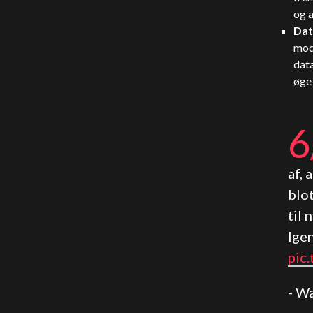
og a
Dat
mod
data
øge
6
af, 
blot
til 
Igen
pic
- W