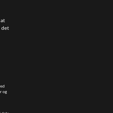
 at
n det
ved
er og