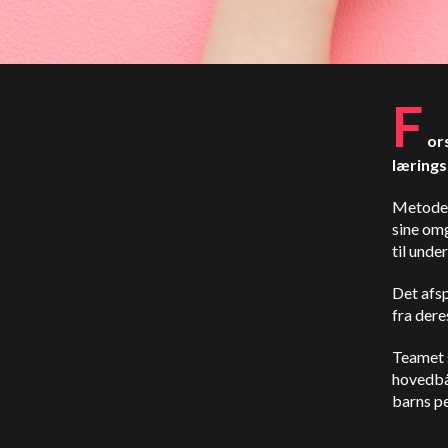
F
or
lærings
Metoden
sine om
til unde
Det afs
fra der
Teamet 
hovedbår
barns pe