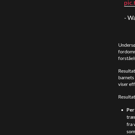
pic
- W
Undersøg
fordomme
forståel
Resulta
barnets 
viser ef
Resulta
Per
træ
fra
som