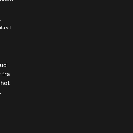
-
ta vil
 ud
 fra
shot
.