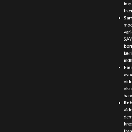
impo
træ
Sam
mode
var
SAY
børn
læri
indh
Fær
evne
vide
visu
hand
Rob
vid
dem,
kræv
fre