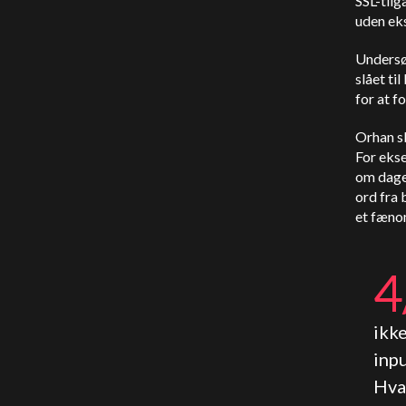
SSL-tilg
uden eks
Undersø
slået ti
for at 
Orhan sk
For ekse
om dagen
ord fra 
et fæno
4
ikk
inpu
Hvad