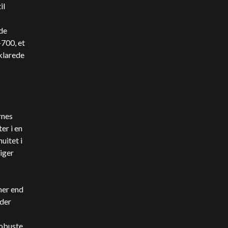
il
de
700, et
klarede
rnes
er i en
uitet i
iger
ner end
 der
robuste