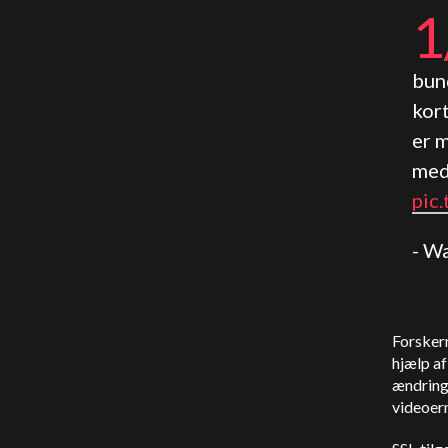
1
bun
kort
er m
med
pic
- W
Forsker
hjælp af
ændringe
videoern