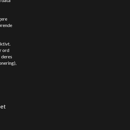
i data
gere
gørende
ktivt.
r ord
f deres
onering),
,
det