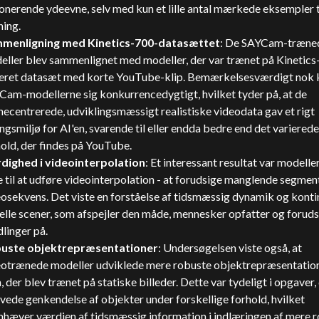
nerende ydeevne, selv med kun et lille antal mærkede eksempler t
ning.
menligning med Kinetics-700-datasættet
: De SAYCam-træne
ller blev sammenlignet med modeller, der var trænet på Kinetics-
ieret datasæt med korte YouTube-klip. Bemærkelsesværdigt nok 
Cam-modellerne sig konkurrencedygtigt, hvilket tyder på, at de
ecentrerede, udviklingsmæssigt realistiske videodata gav et rigt
ngsmiljø for AI'en, svarende til eller endda bedre end det varierede
old, der findes på YouTube.
dighed i videointerpolation
: Et interessant resultat var modelle
 til at udføre videointerpolation - at forudsige manglende segment
osekvens. Det viste en forståelse af tidsmæssig dynamik og kontin
elle scener, som afspejler den måde, mennesker opfatter og foruds
linger på.
uste objektrepræsentationer
: Undersøgelsen viste også, at
eotrænede modeller udviklede mere robuste objektrepræsentatio
 der blev trænet på statiske billeder. Dette var tydeligt i opgaver,
ede genkendelse af objekter under forskellige forhold, hvilket
mhæver værdien af tidsmæssig information i indlæringen af mere 