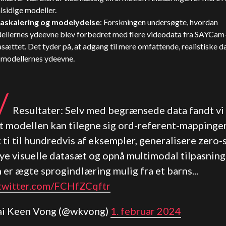
lsidige modeller.
askalering og modelydelse
: Forskningen undersøgte, hvordan
ellernes ydeevne blev forbedret med flere videodata fra SAYCam
sættet. Det tyder på, at adgang til mere omfattende, realistiske da
 modellernes ydeevne.
/
Resultater: Selv med begrænsede data fandt vi
at modellen kan tilegne sig ord-referent-mappinger
 ti til hundredvis af eksempler, generalisere zero-
nye visuelle datasæt og opnå multimodal tilpasning
 er ægte sprogindlæring mulig fra et barns...
.twitter.com/FCHfZCqftr
ai Keen Vong (@wkvong)
1. februar 2024