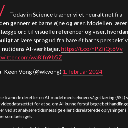
/
I Today in Science træner vi et neuralt net fra
den gennem et barns øjne og ører. Modellen lærer
lægge ord til visuelle referencer og viser, hvorda
uligt at lære sprog ud fra bare ét barns perspektiv
 nutidens AI-værktøjer.
https://t.co/hPZiiQt6Vv
.twitter.com/wa8jfn9b5Z
ai Keen Vong (@wkvong)
1. februar 2024
ne trænede derefter en AI-model med selvovervåget læring (SSL) 
 videodatasættet for at se, om AI kunne forstå begrebet handling
r ved at analysere tidsmæssige eller tidsrelaterede oplysninger i
e, som børn gør.