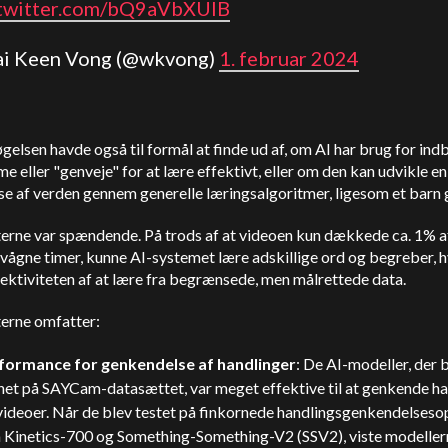
.twitter.com/bQ9aVbXUlB
ai Keen Vong (@wkvong)
1. februar 2024
elsen havde også til formål at finde ud af, om AI har brug for in
 eller "genveje" for at lære effektivt, eller om den kan udvikle en
se af verden gennem generelle læringsalgoritmer, ligesom et barn 
terne var spændende. På trods af at videoen kun dækkede ca. 1% a
vågne timer, kunne AI-systemet lære adskillige ord og begreber, h
fektiviteten af at lære fra begrænsede, men målrettede data.
terne omfatter:
formance for genkendelse af handlinger
: De AI-modeller, der 
net på SAYCam-datasættet, var meget effektive til at genkende ha
 videoer. Når de blev testet på finkornede handlingsgenkendelses
 Kinetics-700 og Something-Something-V2 (SSV2), viste modeller