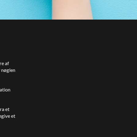
re af
r nøglen
ation
ra et
ngive et