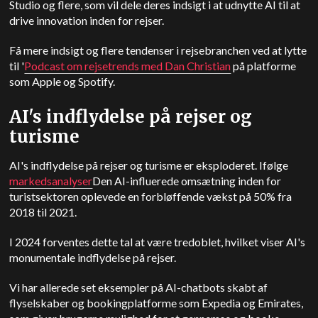
Studio og flere, som vil dele deres indsigt i at udnytte AI til at
drive innovation inden for rejser.
Få mere indsigt og flere tendenser i rejsebranchen ved at lytte
til '
Podcast om rejsetrends med Dan Christian
på platforme
som
Apple
og Spotify.
AI's indflydelse på rejser og
turisme
AI's indflydelse på rejser og turisme er eksploderet. Ifølge
markedsanalyser
Den AI-influerede omsætning inden for
turistsektoren oplevede en forbløffende vækst på 50% fra
2018 til 2021.
I 2024 forventes dette tal at være tredoblet, hvilket viser AI's
monumentale indflydelse på rejser.
Vi har allerede set eksempler på AI-chatbots skabt af
flyselskaber og bookingplatforme som Expedia og Emirates,