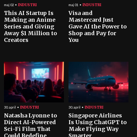
INDUSTRI
INDUSTRI
maj 02
maj 01
This AI Startup Is
Visa and
Making an Anime
Mastercard Just
Series and Giving
Gave AI the Power to
Away $1 Million to
Shop and Pay for
Creators
You
INDUSTRI
INDUSTRI
30. april
30. april
Natasha Lyonne to
Singapore Airlines
Direct AI-Powered
Is Using ChatGPT to
Sci-Fi Film That
Make Flying Way
Could Redefine
Smarter