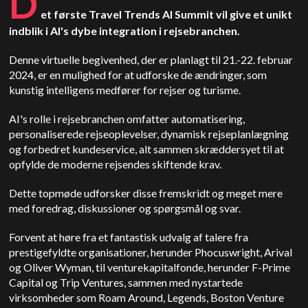
D
et første Travel Trends AI Summit vil give et unikt
indblik i AI's dybe integration i rejsebranchen.
Denne virtuelle begivenhed, der er planlagt til 21.-22. februar
2024, er en mulighed for at udforske de ændringer, som
kunstig intelligens medfører for rejser og turisme.
AI's rolle i rejsebranchen omfatter automatisering,
personaliserede rejseoplevelser, dynamisk rejseplanlægning
og forbedret kundeservice, alt sammen skræddersyet til at
opfylde de moderne rejsendes skiftende krav.
Dette topmøde udforsker disse fremskridt og meget mere
med foredrag, diskussioner og spørgsmål og svar.
Forvent at høre fra et fantastisk udvalg af talere fra
prestigefyldte organisationer, herunder Phocuswright, Arival
og Oliver Wyman, til venturekapitalfonde, herunder F-Prime
Capital og Trip Ventures, sammen med nystartede
virksomheder som Roam Around, Legends, Boston Venture