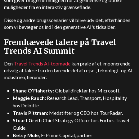
som giver brugerne mulighed for at gennemse og booke
muligheder fra en interaktiv grænseflade.
Disse og andre brugsscenarier vil blive udvidet, efterhånden
som vi bevæger os ind i den generative AI's tidsalder.
Fremhævede talere på Travel
Trends AI Summit
Den
Travel Trends AI-topmøde
kan prale af et imponerende
udvalg af talere fra den førende del af rejse-, teknologi- og AI-
industrien, herunder:
Shane O'Flaherty:
Global direktør hos Microsoft.
Maggie Rauch:
Research Lead, Transport, Hospitality
hos Deloitte.
Travis Pittman:
Medstifter og CEO hos TourRadar.
Stuart Greif:
Chief Strategy Officer hos Forbes Travel
Guide.
Betsy Mule,
F-Prime Capital, partner