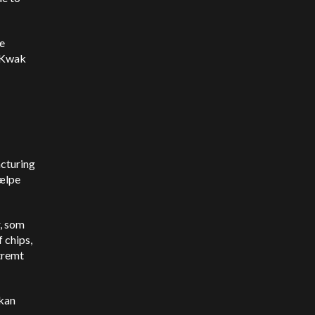
e
 Kwak
cturing
jælpe
, som
 chips,
tremt
 kan