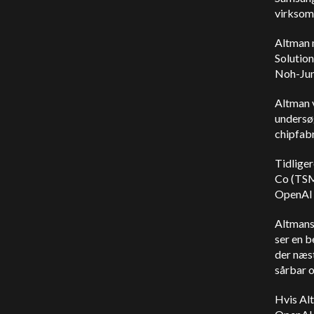
virksomh
Altman 
Solutio
Noh-Jun
Altman 
undersøg
chipfabr
Tidlige
Co (TSM
OpenAI 
Altmans
ser en b
der næs
sårbar o
Hvis Alt