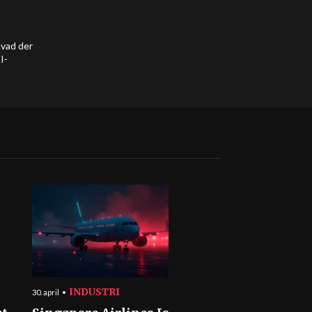
hvad der
I-
INDUSTRI
30. april