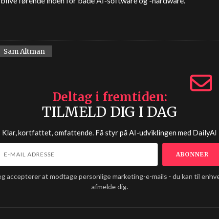
blive førende inden for både AI-software og -hardware.
Sam Altman
Deltag i fremtiden
TILMELD DIG I DAG
Klar, kortfattet, omfattende. Få styr på AI-udviklingen med
DailyAI
eg accepterer at modtage personlige marketing-e-mails - du kan til enhve
afmelde dig.