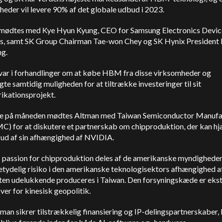
eder vil levere 90% af det globale udbud i 2023.
mødtes med Kye Hyun Kyung, CEO for Samsung Electronics Devic
ns, samt SK Group Chairman Tae-won Chey og SK Hynix President
g.
var i forhandlinger om at købe HBM fra disse virksomheder og
te samtidig muligheden for at tiltrække investeringer til sit
ikationsprojekt.
re på måneden mødtes Altman med Taiwan Semiconductor Manufa
C) for at diskutere et partnerskab om chipproduktion, der kan h
ud af sin afhængighed af NVIDIA.
 passion for chipproduktion deles af de amerikanske myndigheder
etydelig risiko i den amerikanske teknologisektors afhængighed af
ten udelukkende produceres i Taiwan. Den forsyningskæde er eks
ver for kinesisk geopolitik.
man sikrer tilstrækkelig finansiering og IP-delingspartnerskaber,