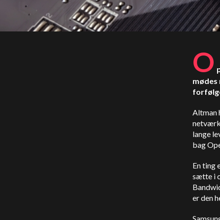
O
mødes m
forfølg
Altman h
netværk 
lange le
bag Ope
En ting 
sætte i 
Bandwid
er den 
Samsung