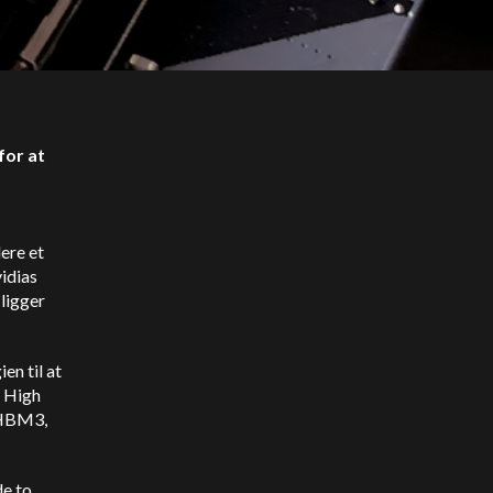
for at
lere et
idias
 ligger
en til at
r High
 HBM3,
e to