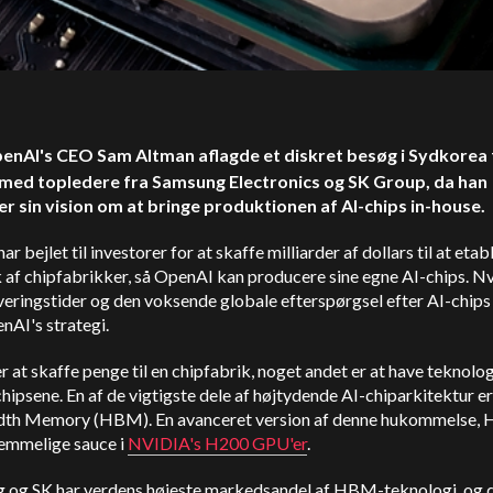
penAI's CEO Sam Altman aflagde et diskret besøg i Sydkorea 
ed topledere fra Samsung Electronics og SK Group, da han
er sin vision om at bringe produktionen af AI-chips in-house.
ar bejlet til investorer for at skaffe milliarder af dollars til at etab
af chipfabrikker, så OpenAI kan producere sine egne AI-chips. Nv
veringstider og den voksende globale efterspørgsel efter AI-chips
nAI's strategi.
er at skaffe penge til en chipfabrik, noget andet er at have teknologi
chipsene. En af de vigtigste dele af højtydende AI-chiparkitektur e
th Memory (HBM). En avanceret version af denne hukommelse,
hemmelige sauce i
NVIDIA's H200 GPU'er
.
 og SK har verdens højeste markedsandel af HBM-teknologi, og d