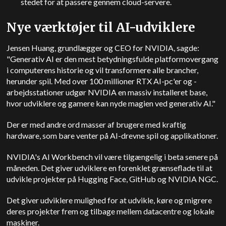
stedet for at passere gennem cloud-servere.
Nye værktøjer til AI-udviklere
Jensen Huang, grundlægger og CEO for NVIDIA, sagde:
"Generativ AI er den mest betydningsfulde platformovergang
i computerens historie og vil transformere alle brancher,
herunder spil. Med over 100 millioner RTX AI-pc'er og -
arbejdsstationer udgør NVIDIA en massiv installeret base,
hvor udviklere og gamere kan nyde magien ved generativ AI."
Der er med andre ord masser af brugere med kraftig
hardware, som bare venter på AI-drevne spil og applikationer.
NVIDIA's AI Workbench vil være tilgængelig i beta senere på
måneden. Det giver udviklere en forenklet grænseflade til at
udvikle projekter på Hugging Face, GitHub og NVIDIA NGC.
Det giver udviklere mulighed for at udvikle, køre og migrere
deres projekter frem og tilbage mellem datacentre og lokale
maskiner.