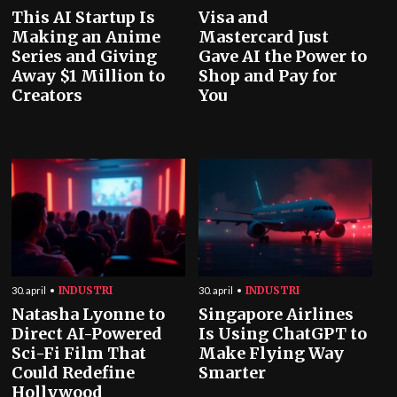
This AI Startup Is
Visa and
Making an Anime
Mastercard Just
Series and Giving
Gave AI the Power to
Away $1 Million to
Shop and Pay for
Creators
You
INDUSTRI
INDUSTRI
30. april
30. april
Natasha Lyonne to
Singapore Airlines
Direct AI-Powered
Is Using ChatGPT to
Sci-Fi Film That
Make Flying Way
Could Redefine
Smarter
Hollywood