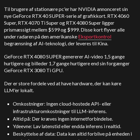
Til brugere af stationære pc'er har NVIDIA annonceret sin
nye GeForce RTX 40 SUPER-serie af grafikkort. RTX 4060
Super, RTX 4070 Ti Super og RTX 4080 Super ligger
prismæssigt mellem $599 og $999. Disse kort flyver alle
under radaren på den amerikanske
Eksportkontrol
begrænsning af AI-teknologi, der leveres til Kina.
GeForce RTX 4080 SUPER genererer AI-video 1,5 gange
hurtigere og billeder 1,7 gange hurtigere end sin forgænger
GeForce RTX 3080 Ti GPU.
Der er store fordele ved at have hardware, der kan køre
LLM'er lokalt.
Omkostninger: Ingen cloud-hostede API- eller
infrastrukturomkostninger til LLM-inferens.
Altid på: Der kræves ingen internetforbindelse.
Ydeevne: Lav latenstid eller endda inferens i realtid.
Beskyttelse af data: Data kan altid forblive på enheden i