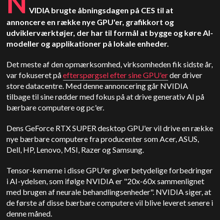
N
VIDIA brugte åbningsdagen på CES til at
annoncere en række nye GPU'er, grafikkort og
udviklerværktøjer, der har til formål at bygge og køre AI-
modeller og applikationer på lokale enheder.
Det meste af den opmærksomhed, virksomheden fik sidste år,
var fokuseret på
efterspørgsel efter sine GPU'er
der driver
store datacentre. Med denne annoncering går NVIDIA
tilbage til sine rødder med fokus på at drive generativ AI på
bærbare computere og pc'er.
Dens GeForce RTX SUPER desktop GPU'er vil drive en række
nye bærbare computere fra producenter som Acer, ASUS,
Dell, HP, Lenovo, MSI, Razer og Samsung.
Tensor-kernerne i disse GPU'er giver betydelige forbedringer
i AI-ydelsen, som ifølge NVIDIA er "20x-60x sammenlignet
med brugen af neurale behandlingsenheder". NVIDIA siger, at
de første af disse bærbare computere vil blive leveret senere i
denne måned.