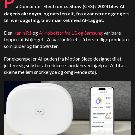
P
å Consumer Electronics Show (CES) i 2024 blev AI
dagens akronym, og næsten alt, fra avancerede gadgets
til hverdagsting, blev mærket med AI-tagget.
Den
Kanin R1
og
AI-robotter fra LG og Samsung
var bare
toppen af isbjerget - AI var indlejret i så forskellige produkter
som puder og tandbørster.
For eksempel er AI-puden fra Motion Sleep designet til at
justere sig selv for at reducere snorken ved hjælp af AI til at
skelne mellem snorkelyde og omgivende støj.