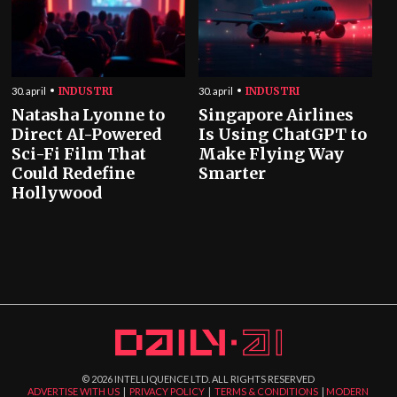
INDUSTRI
INDUSTRI
30. april
30. april
Natasha Lyonne to
Singapore Airlines
Direct AI-Powered
Is Using ChatGPT to
Sci-Fi Film That
Make Flying Way
Could Redefine
Smarter
Hollywood
©
2026
INTELLIQUENCE LTD. ALL RIGHTS RESERVED
ADVERTISE WITH US
|
PRIVACY POLICY
|
TERMS & CONDITIONS
|
MODERN