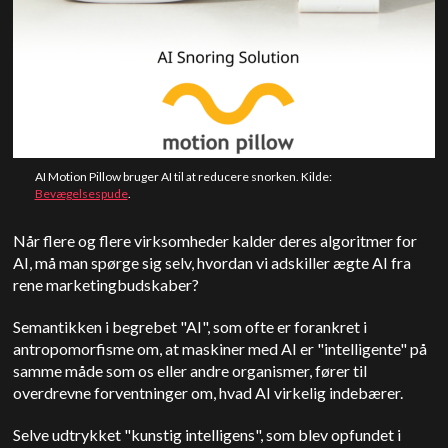
AI Motion Pillow bruger AI til at reducere snorken. Kilde:
Bevægelsespude
.
Når flere og flere virksomheder kalder deres algoritmer for
AI, må man spørge sig selv, hvordan vi adskiller ægte AI fra
rene marketingbudskaber?
Semantikken i begrebet "AI", som ofte er forankret i
antropomorfisme om, at maskiner med AI er "intelligente" på
samme måde som os eller andre organismer, fører til
overdrevne forventninger om, hvad AI virkelig indebærer.
Selve udtrykket "kunstig intelligens", som blev opfundet i