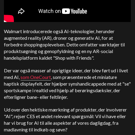
Walmart introducerede også AI-teknologier, herunder
augmented reality (AR), droner og generativ AI, for at
forbedre shoppingoplevelsen. Dette omfatter værktøjer til
produktsøgning og genopfyldning og en ny AR-social
handelsplatform kaldet "Shop with Friends".
Der var også masser af oprigtige ideer, der blev ført ud i livet
med AI,
som OneCourt
, som præsenterede et miniature
haptisk displayfelt, der hjælper synshandicappede med at "se"
sportskampe i realtid ved hjælp af berøringsdæksler, der
efterligner bane- eller feltlinjer.
Ud over den hektiske mærkning af produkter, der involverer
"AI", rejser CES et andet relevant spørgsmål: Vil vi have eller
har vi brug for AI til alle aspekter af vores dagligdag, fra
madlavning til indkøb og søvn?