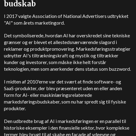
budskab
I 2017 valgte Association of National Advertisers udtrykket
"AI" som årets marketingord.
Det symboliserede, hvordan AI har overskredet sine tekniske
grænser og er blevet et allestedsnærværende slagord i
reklamer og produktpromovering. Markedsføringsstrategier
udnytter AI's tiltrækningskraft og mystik og tiltrækker
kunder og investorer, som måske ikke helt forstår
teknologien, men som anerkender dens status som buzzword.
I midten af 2010'erne var det svært at finde software- og
SaaS-produkter, der blev præsenteret uden en eller anden
form for AI- eller maskinlæringsrelaterede
markedsføringsbudskaber, som nu har spredt sig til fysiske
produkter.
Den udbredte brug af AI i markedsføringen er en parallel til
historiske eksempler i den finansielle sektor, hvor komplekse
termer blev brugt til at skabe en facade af ydeevne og