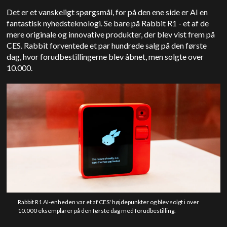
Det er et vanskeligt spørgsmål, for på den ene side er AI en
fantastisk nyhedsteknologi. Se bare på Rabbit R1 - et af de
mere originale og innovative produkter, der blev vist frem på
CES. Rabbit forventede et par hundrede salg på den første
dag, hvor forudbestillingerne blev åbnet, men solgte over
10.000.
Rabbit R1 AI-enheden var et af CES' højdepunkter og blev solgt i over
10.000 eksemplarer på den første dag med forudbestilling.