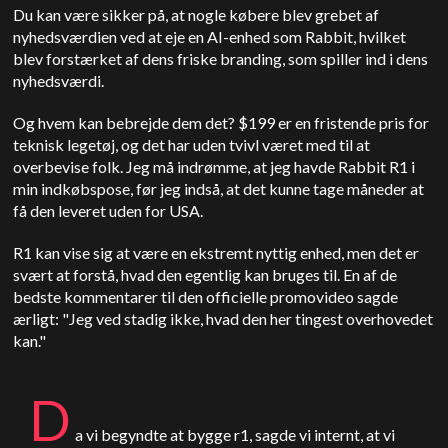
Du kan være sikker på, at nogle købere blev grebet af
nyhedsværdien ved at eje en AI-enhed som Rabbit, hvilket
blev forstærket af dens friske branding, som spiller ind i dens
nyhedsværdi.
Og hvem kan bebrejde dem det? $199 er en fristende pris for
teknisk legetøj, og det har uden tvivl været med til at
overbevise folk. Jeg må indrømme, at jeg havde Rabbit R1 i
min indkøbspose, før jeg indså, at det kunne tage måneder at
få den leveret uden for USA.
R1 kan vise sig at være en ekstremt nyttig enhed, men det er
svært at forstå, hvad den egentlig kan bruges til. En af de
bedste kommentarer til den officielle promovideo sagde
ærligt: "Jeg ved stadig ikke, hvad den her tingest overhovedet
kan."
D
a vi begyndte at bygge r1, sagde vi internt, at vi