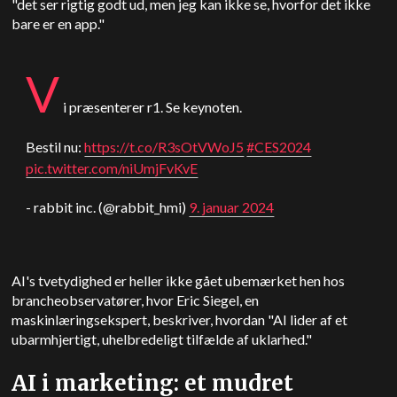
"det ser rigtig godt ud, men jeg kan ikke se, hvorfor det ikke
bare er en app."
V
i præsenterer r1. Se keynoten.
Bestil nu:
https://t.co/R3sOtVWoJ5
#CES2024
pic.twitter.com/niUmjFvKvE
- rabbit inc. (@rabbit_hmi)
9. januar 2024
AI's tvetydighed er heller ikke gået ubemærket hen hos
brancheobservatører, hvor Eric Siegel, en
maskinlæringsekspert, beskriver, hvordan
"AI lider af et
ubarmhjertigt, uhelbredeligt tilfælde af uklarhed."
AI i marketing: et mudret