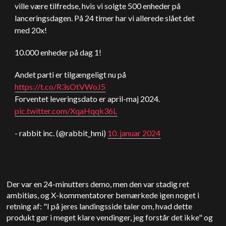
ville være tilfredse, hvis vi solgte 500 enheder på
lanceringsdagen. På 24 timer har vi allerede slået det
med 20x!
10.000 enheder på dag 1!
Andet parti er tilgængeligt nu på
https://t.co/R3sOtVWoJ5
Forventet leveringsdato er april-maj 2024.
pic.twitter.com/XqaHqqk36L
- rabbit inc. (@rabbit_hmi)
10. januar 2024
Der var en 24-minutters demo, men den var stadig ret
ambitiøs, og X-kommentatorer bemærkede igen noget i
retning af: "I på jeres landingsside taler om, hvad dette
produkt gør i meget klare vendinger, jeg forstår det ikke" og