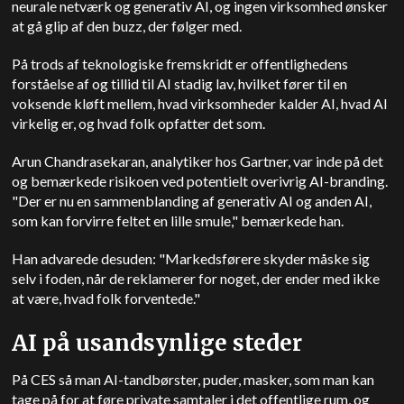
neurale netværk og generativ AI, og ingen virksomhed ønsker
at gå glip af den buzz, der følger med.
På trods af teknologiske fremskridt er offentlighedens
forståelse af og tillid til AI stadig lav, hvilket fører til en
voksende kløft mellem, hvad virksomheder kalder AI, hvad AI
virkelig er, og hvad folk opfatter det som.
Arun Chandrasekaran, analytiker hos Gartner, var inde på det
og bemærkede risikoen ved potentielt overivrig AI-branding.
"Der er nu en sammenblanding af generativ AI og anden AI,
som kan forvirre feltet en lille smule," bemærkede han.
Han advarede desuden: "Markedsførere skyder måske sig
selv i foden, når de reklamerer for noget, der ender med ikke
at være, hvad folk forventede."
AI på usandsynlige steder
På CES så man AI-tandbørster, puder, masker, som man kan
tage på for at føre private samtaler i det offentlige rum, og