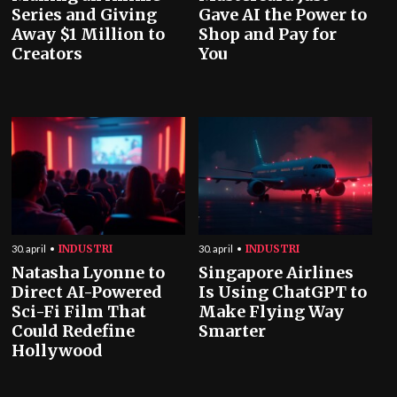
Series and Giving
Gave AI the Power to
Away $1 Million to
Shop and Pay for
Creators
You
INDUSTRI
INDUSTRI
30. april
30. april
Natasha Lyonne to
Singapore Airlines
Direct AI-Powered
Is Using ChatGPT to
Sci-Fi Film That
Make Flying Way
Could Redefine
Smarter
Hollywood