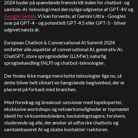
2024 byder på spændende fremskridt inden for chatbot- og
samtale-AI-teknologi med den nylige udgivelse af GPT-4V og
Google Gemini
. Vi kan forvente, at Gemini Ultra - Googles
svar på GPT-4 - og potentielt GPT-4.5 eller GPT-5 - bliver
udgivet næste år.
European Chatbot & Conversational AI Summit 2024
omfatter alle aspekter af conversational AI, generativ AI,
ChatGPT, store sprogmodeller (LLM'er), naturlig
sprogbehandling (NLP) og chatbot-teknologier.
Der findes ikke mange mere hotte teknologier lige nu, så
dette bliver helt sikkert en fængslende begivenhed, der er
placeret på forkant med branchen.
Med foredrag og breakout-sessioner med topeksperter,
eksklusive workshops og netværksmuligheder er topmødet
ideelt for virksomhedsledere, beslutningstagere, forskere,
studerende og alle, der ønsker at udforske chatbots og
samtalebaseret AI og skabe kontakter i sektoren.