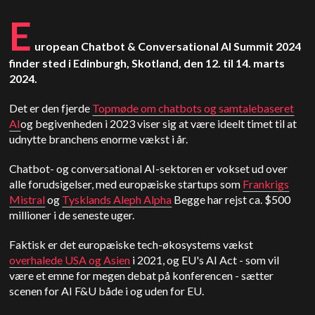
E
uropean Chatbot & Conversational AI Summit 2024
finder sted i Edinburgh, Skotland, den 12. til 14. marts
2024.
Det er den fjerde
Topmøde om chatbots og samtalebaseret
AI
og begivenheden i 2023 viser sig at være ideelt timet til at
udnytte branchens enorme vækst i år.
Chatbot- og conversational AI-sektoren er vokset ud over
alle forudsigelser, med europæiske startups som
Frankrigs
Mistral
og
Tysklands Aleph Alpha
Begge har rejst ca. $500
millioner i de seneste uger.
Faktisk er det europæiske tech-økosystems vækst
overhalede USA og Asien
i 2021, og EU's AI Act - som vil
være et emne for megen debat på konferencen - sætter
scenen for AI F&U både i og uden for EU.